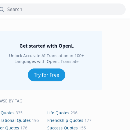
Get started with OpenL
Unlock Accurate AI Translation in 100+
Languages with OpenL Translate
Try for Free
WSE BY TAG
 Quotes
335
Life Quotes
296
irational Quotes
195
Friendship Quotes
177
or Quotes
176
Success Quotes
155