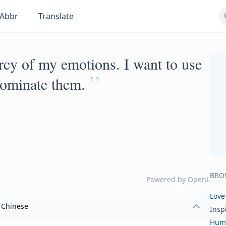
Abbr
Translate
ercy of my emotions. I want to use
”
dominate them.
BRO
Powered by
OpenL
Love
Chinese
Insp
Hum