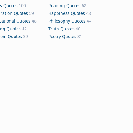
s Quotes
100
Reading Quotes
68
iration Quotes
59
Happiness Quotes
48
vational Quotes
48
Philosophy Quotes
44
ing Quotes
42
Truth Quotes
40
dom Quotes
39
Poetry Quotes
31