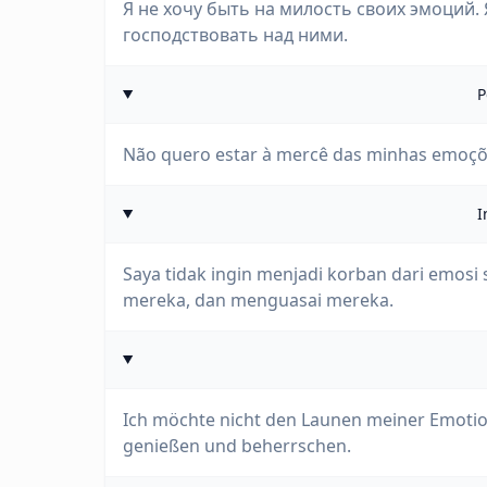
Я не хочу быть на милость своих эмоций.
господствовать над ними.
P
Não quero estar à mercê das minhas emoções
I
Saya tidak ingin menjadi korban dari emos
mereka, dan menguasai mereka.
Ich möchte nicht den Launen meiner Emotion
genießen und beherrschen.