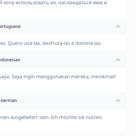
 Я хочу использовать их, наслаждаться ими и
ortuguese
. Quero usá-las, desfrutá-las e dominá-las.
ndonesian
i saya. Saya ingin menggunakan mereka, menikmati
German
en ausgeliefert sein. Ich möchte sie nutzen,