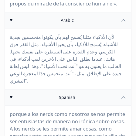
propos du miracle de la conscience humaine ».
Arabic
لأن الأذكياء مثلنا يُسمح لهم بأن يكونوا متحمسين بجدية
للأشياء. يُسمح للأذكياء بأن يحبوا الأشياء، مثل القفز فوق
الكرسي وعدم القدرة على السيطرة على نفسك تحبها.
هانك، عندما يطلق الناس على الآخرين لقب أذكياء، في
الغالب ما يعنون به هو "أنت تحب الأشياء". وهذا ليس إهانة
جيدة على الإطلاق. مثل، "أنت متحمس جدًا لمعجزة الوعي
البشري".
Spanish
porque a los nerds como nosotros se nos permite
ser entusiastas de manera no irónica sobre cosas.
A los nerds se les permite amar cosas, como