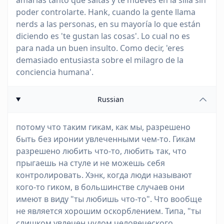
amarlas tanto que saltas y te mueves en la silla sin
poder controlarte. Hank, cuando la gente llama
nerds a las personas, en su mayoría lo que están
diciendo es 'te gustan las cosas'. Lo cual no es
para nada un buen insulto. Como decir, 'eres
demasiado entusiasta sobre el milagro de la
conciencia humana'.
Russian
потому что таким гикам, как мы, разрешено
быть без иронии увлеченными чем-то. Гикам
разрешено любить что-то, любить так, что
прыгаешь на стуле и не можешь себя
контролировать. Хэнк, когда люди называют
кого-то гиком, в большинстве случаев они
имеют в виду "ты любишь что-то". Что вообще
не является хорошим оскорблением. Типа, "ты
слишком увлечен чудом человеческого