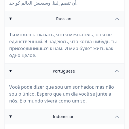
أن تنضم إلينا. وسيعيش العالم كواحد.
Russian
Ты можешь сказать, что я мечтатель, но я не
единственный. Я надеюсь, что когда-нибудь ты
присоединишься к нам. И мир будет жить как
одно целое.
Portuguese
Você pode dizer que sou um sonhador, mas não
sou o único. Espero que um dia você se junte a
nós. E o mundo viverá como um só.
Indonesian