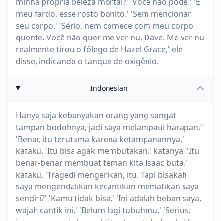
minha própria beleza mortal?' 'Você não pode.' 'É
meu fardo, esse rosto bonito.' 'Sem mencionar
seu corpo.' 'Sério, nem comece com meu corpo
quente. Você não quer me ver nu, Dave. Me ver nu
realmente tirou o fôlego de Hazel Grace,' ele
disse, indicando o tanque de oxigênio.
Indonesian
Hanya saja kebanyakan orang yang sangat
tampan bodohnya, jadi saya melampaui harapan.'
'Benar, itu terutama karena ketampanannya,'
kataku. 'Itu bisa agak membutakan,' katanya. 'Itu
benar-benar membuat teman kita Isaac buta,'
kataku. 'Tragedi mengerikan, itu. Tapi bisakah
saya mengendalikan kecantikan mematikan saya
sendiri?' 'Kamu tidak bisa.' 'Ini adalah beban saya,
wajah cantik ini.' 'Belum lagi tubuhmu.' 'Serius,