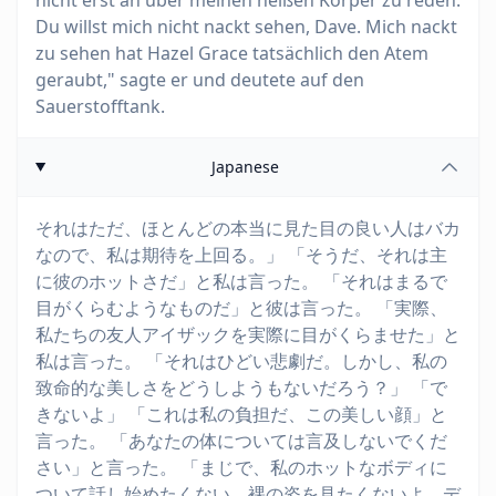
nicht erst an über meinen heißen Körper zu reden.
Du willst mich nicht nackt sehen, Dave. Mich nackt
zu sehen hat Hazel Grace tatsächlich den Atem
geraubt," sagte er und deutete auf den
Sauerstofftank.
Japanese
それはただ、ほとんどの本当に見た目の良い人はバカ
なので、私は期待を上回る。」 「そうだ、それは主
に彼のホットさだ」と私は言った。 「それはまるで
目がくらむようなものだ」と彼は言った。 「実際、
私たちの友人アイザックを実際に目がくらませた」と
私は言った。 「それはひどい悲劇だ。しかし、私の
致命的な美しさをどうしようもないだろう？」 「で
きないよ」 「これは私の負担だ、この美しい顔」と
言った。 「あなたの体については言及しないでくだ
さい」と言った。 「まじで、私のホットなボディに
ついて話し始めたくない。裸の姿を見たくないよ、デ