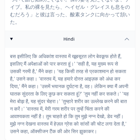
イブ。私の裸を見たら、ヘイゼル・グレイスも息をの
むだろう」と彼は言った、酸素タンクに向かって頷い
た。
Hindi
बस इसीलिए कि अधिकांश वास्तव में खूबसूरत लोग बेवकूफ होते हैं,
इसलिए मैं अपेक्षाओं को पार करता हूं।' 'सही है, यह मुख्य रूप से
उसकी गरमी है,' मैंने कहा। 'यह किसी तरह से प्रकाशमान हो सकता
है,' उसने कहा। 'वास्तव में, यह हमारे दोस्त आइज़क को अंधा कर
दिया,' मैंने कहा। 'उसमें भयानक दुर्घटना है, वह। लेकिन क्या मैं अपनी
घातक सुंदरता के लिए कुछ कर सकता हूं?' 'तुम नहीं कर सकते।' 'यह
मेरा बोझ है, यह सुंदर चेहरा।' 'तुम्हारे शरीर का उल्लेख करने की बात
न करें।' 'वास्तव में, मेरी गरम शरीर पर तुम्हें चिंता करने की
आवश्यकता नहीं है। तुम चाहते हो कि तुम मुझे नग्न देखो, डेव नहीं।
मुझे नग्न देखना वास्तव में हेज़ल ग्रेस को सांसों की चोट लगा देता है,'
उसने कहा, ऑक्सीजन टैंक की ओर सिर झुकाकर।