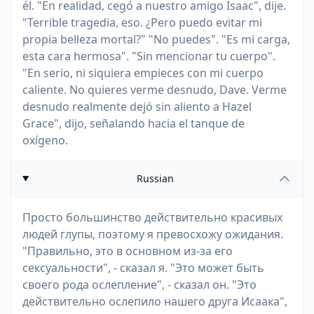
él. "En realidad, cegó a nuestro amigo Isaac", dije.
"Terrible tragedia, eso. ¿Pero puedo evitar mi
propia belleza mortal?" "No puedes". "Es mi carga,
esta cara hermosa". "Sin mencionar tu cuerpo".
"En serio, ni siquiera empieces con mi cuerpo
caliente. No quieres verme desnudo, Dave. Verme
desnudo realmente dejó sin aliento a Hazel
Grace", dijo, señalando hacia el tanque de
oxígeno.
Russian
Просто большинство действительно красивых
людей глупы, поэтому я превосхожу ожидания.
"Правильно, это в основном из-за его
сексуальности", - сказал я. "Это может быть
своего рода ослепление", - сказал он. "Это
действительно ослепило нашего друга Исаака",