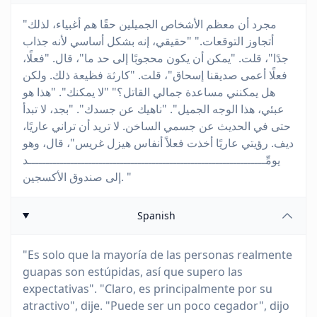
"مجرد أن معظم الأشخاص الجميلين حقًا هم أغبياء، لذلك
أتجاوز التوقعات." "حقيقي، إنه بشكل أساسي لأنه جذاب
جدًا"، قلت. "يمكن أن يكون محجوبًا إلى حد ما"، قال. "فعلًا،
فعلًا أعمى صديقنا إسحاق"، قلت. "كارثة فظيعة ذلك. ولكن
هل يمكنني مساعدة جمالي القاتل؟" "لا يمكنك". "هذا هو
عبئي، هذا الوجه الجميل". "ناهيك عن جسدك". "بجد، لا تبدأ
حتى في الحديث عن جسمي الساخن. لا تريد أن تراني عاريًا،
ديف. رؤيتي عاريًا أخذت فعلاً أنفاس هيزل غريس"، قال، وهو
يومِّـــــــــــــــــــــــــــــــــــــــــــــــــــــــــــــــــــد
إلى صندوق الأكسجين. "
Spanish
"Es solo que la mayoría de las personas realmente
guapas son estúpidas, así que supero las
expectativas". "Claro, es principalmente por su
atractivo", dije. "Puede ser un poco cegador", dijo