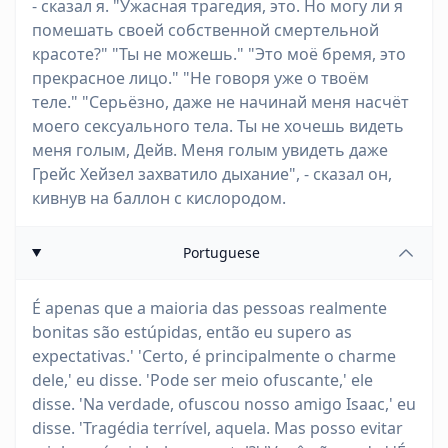
- сказал я. "Ужасная трагедия, это. Но могу ли я
помешать своей собственной смертельной
красоте?" "Ты не можешь." "Это моё бремя, это
прекрасное лицо." "Не говоря уже о твоём
теле." "Серьёзно, даже не начинай меня насчёт
моего сексуального тела. Ты не хочешь видеть
меня голым, Дейв. Меня голым увидеть даже
Грейс Хейзел захватило дыхание", - сказал он,
кивнув на баллон с кислородом.
Portuguese
É apenas que a maioria das pessoas realmente
bonitas são estúpidas, então eu supero as
expectativas.' 'Certo, é principalmente o charme
dele,' eu disse. 'Pode ser meio ofuscante,' ele
disse. 'Na verdade, ofuscou nosso amigo Isaac,' eu
disse. 'Tragédia terrível, aquela. Mas posso evitar