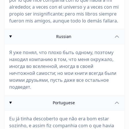
por lo que hice compañía con lo que había a mi
alrededor, a veces con el universo y a veces con mi
propio ser insignificante; pero mis libros siempre
fueron mis amigos, aunque todo lo demás fallara.
Russian
Я уже понял, что плохо быть одному, поэтому
находил компанию в том, что меня окружало,
иногда во вселенной, иногда в своей
ничтожной самости; но мои книги всегда были
моими друзьями, пусть даже все остальное
подведет.
Portuguese
Eu já tinha descoberto que não era bom estar
sozinho, e assim fiz companhia com o que havia