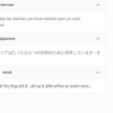
German
odas las demás carreras existen por un solo
va.
Japanese
リアはたったひとつの目的のために存在しています - そ
Hindi
 के लिए मौजूद होते हैं - और वह है अंतिम करियर का समर्थन करना।