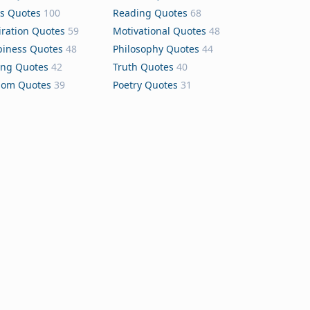
s Quotes
100
Reading Quotes
68
iration Quotes
59
Motivational Quotes
48
iness Quotes
48
Philosophy Quotes
44
ing Quotes
42
Truth Quotes
40
dom Quotes
39
Poetry Quotes
31