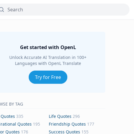
Get started with OpenL
Unlock Accurate AI Translation in 100+
Languages with OpenL Translate
Try for Free
WSE BY TAG
 Quotes
335
Life Quotes
296
irational Quotes
195
Friendship Quotes
177
or Quotes
176
Success Quotes
155