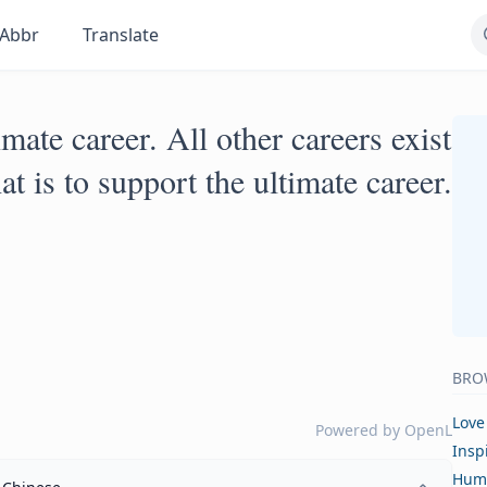
Abbr
Translate
ate career. All other careers exist
t is to support the ultimate career.
BRO
Love
Powered by
OpenL
Insp
Hum