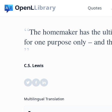
Library
Quotes
“
The homemaker has the ultim
for one purpose only – and tha
”
C.S. Lewis
Multilingual Translation