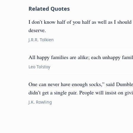
Related Quotes
I don’t know half of you half as well as I should 
deserve.
J.R.R. Tolkien
All happy families are alike; each unhappy fami
Leo Tolstoy
One can never have enough socks,” said Dumble
didn’t get a single pair. People will insist on gi
J.K. Rowling