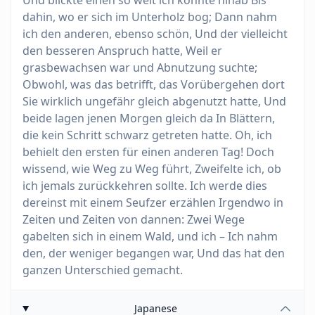
Und blickte einen so weit ich konnte hinab Bis
dahin, wo er sich im Unterholz bog; Dann nahm
ich den anderen, ebenso schön, Und der vielleicht
den besseren Anspruch hatte, Weil er
grasbewachsen war und Abnutzung suchte;
Obwohl, was das betrifft, das Vorübergehen dort
Sie wirklich ungefähr gleich abgenutzt hatte, Und
beide lagen jenen Morgen gleich da In Blättern,
die kein Schritt schwarz getreten hatte. Oh, ich
behielt den ersten für einen anderen Tag! Doch
wissend, wie Weg zu Weg führt, Zweifelte ich, ob
ich jemals zurückkehren sollte. Ich werde dies
dereinst mit einem Seufzer erzählen Irgendwo in
Zeiten und Zeiten von dannen: Zwei Wege
gabelten sich in einem Wald, und ich – Ich nahm
den, der weniger begangen war, Und das hat den
ganzen Unterschied gemacht.
Japanese