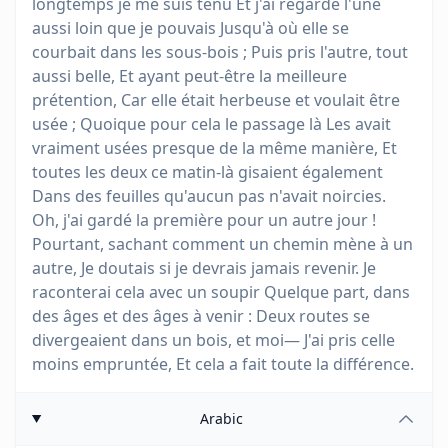
longtemps je me suis tenu Et j'ai regardé l'une
aussi loin que je pouvais Jusqu'à où elle se
courbait dans les sous-bois ; Puis pris l'autre, tout
aussi belle, Et ayant peut-être la meilleure
prétention, Car elle était herbeuse et voulait être
usée ; Quoique pour cela le passage là Les avait
vraiment usées presque de la même manière, Et
toutes les deux ce matin-là gisaient également
Dans des feuilles qu'aucun pas n'avait noircies.
Oh, j'ai gardé la première pour un autre jour !
Pourtant, sachant comment un chemin mène à un
autre, Je doutais si je devrais jamais revenir. Je
raconterai cela avec un soupir Quelque part, dans
des âges et des âges à venir : Deux routes se
divergeaient dans un bois, et moi— J'ai pris celle
moins empruntée, Et cela a fait toute la différence.
Arabic