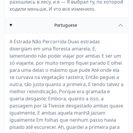
разошлись в лесу, и я — Я выбрал ту, по которой
ходили меньше, И это всё изменило.
Portuguese
A Estrada Não Percorrida Duas estradas
divergiam em uma floresta amarela, E,
lamentando não poder viajar por ambas E ser um
só viajante, por muito tempo fiquei parado E olhei
para uma delas o máximo que pude Até onde ela
se curvava na vegetação rasteira; Então peguei a
outra, tão justa quanto a primeira, E tendo talvez a
melhor reivindicação, Porque era gramada e
queria desgaste; Embora, quanto a isso, a
passagem por lá Tivesse desgastado ambas quase
igualmente, E ambas aquela manhã jaziam
igualmente Em folhas que nenhum passo havia
pisado até escurecer. Ah, guardei a primeira para