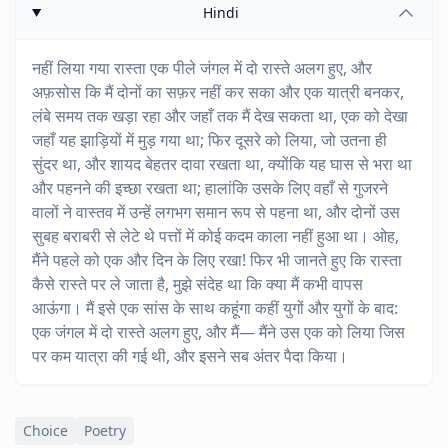
Hindi
नहीं लिया गया रास्ता एक पीले जंगल में दो रास्ते अलग हुए, और
अफ़सोस कि मैं दोनों का सफ़र नहीं कर सका और एक यात्री बनकर,
लंबे समय तक खड़ा रहा और जहाँ तक मैं देख सकता था, एक को देखा
जहाँ यह झाड़ियों में मुड़ गया था; फिर दूसरे को लिया, जो उतना ही
सुंदर था, और शायद बेहतर दावा रखता था, क्योंकि यह घास से भरा था
और पहनने की इच्छा रखता था; हालांकि उसके लिए वहाँ से गुजरने
वालों ने वास्तव में उन्हें लगभग समान रूप से पहना था, और दोनों उस
सुबह बराबरी से लेटे थे पत्तों में कोई कदम काला नहीं हुआ था। ओह,
मैंने पहले को एक और दिन के लिए रखा! फिर भी जानते हुए कि रास्ता
कैसे रास्ते पर ले जाता है, मुझे संदेह था कि क्या मैं कभी वापस
आऊंगा। मैं इसे एक सांस के साथ कहूंगा कहीं युगों और युगों के बाद:
एक जंगल में दो रास्ते अलग हुए, और मैं— मैंने उस एक को लिया जिस
पर कम यात्रा की गई थी, और इसने सब अंतर पैदा किया।
Choice
Poetry