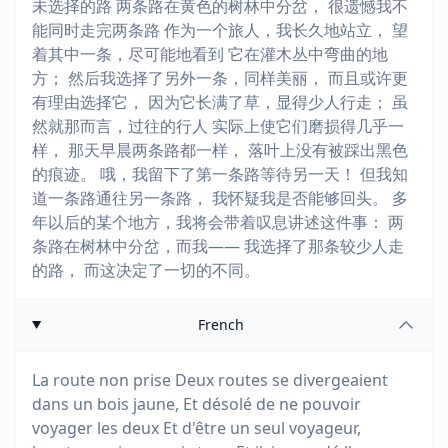
未选择的路 两条路在黄色的树林中分岔， 很遗憾我不
能同时走完两条路 作为一个旅人，我长久地站立， 望
着其中一条，尽可能地看到 它在灌木丛中弯曲的地
方； 然后我选择了另外一条，同样美丽， 而且或许更
有理由选择它， 因为它长满了草，显得少人行走； 虽
然就那而言，过往的行人 实际上使它们磨损得几乎一
样， 那天早晨两条路都一样， 落叶上没有被踩出黑色
的痕迹。 哦，我留下了第一条路等待另一天！ 但我知
道一条路通往另一条路， 我怀疑我是否能够回头。 多
年以后的某个地方，我将会带着叹息讲述这件事： 两
条路在树林中分岔，而我—— 我选择了那条较少人走
的路， 而这决定了一切的不同。
French
La route non prise Deux routes se divergeaient
dans un bois jaune, Et désolé de ne pouvoir
voyager les deux Et d'être un seul voyageur,