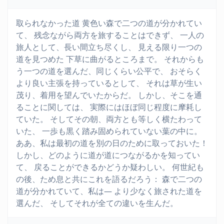
取られなかった道 黄色い森で二つの道が分かれてい
て、 残念ながら両方を旅することはできず、 一人の
旅人として、長い間立ち尽くし、 見える限り一つの
道を見つめた 下草に曲がるところまで。 それからも
う一つの道を選んだ、同じくらい公平で、 おそらく
より良い主張を持っているとして、 それは草が生い
茂り、着用を望んでいたからだ。 しかし、そこを通
ることに関しては、 実際にはほぼ同じ程度に摩耗し
ていた。 そしてその朝、両方とも等しく横たわって
いた、 一歩も黒く踏み固められていない葉の中に。
ああ、私は最初の道を別の日のために取っておいた！
しかし、どのように道が道につながるかを知ってい
て、 戻ることができるかどうか疑わしい。 何世紀も
の後、ため息と共にこれを語るだろう： 森で二つの
道が分かれていて、私は— より少なく旅された道を
選んだ、 そしてそれが全ての違いを生んだ。