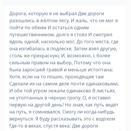
Дорога, которую я не выбрал Две дороги
разошлись в жёлтом лесу, И жаль, что не мог я
пойти по обеим И остаться одним
путешественником, долго я стоял И смотрел
вдоль одной, насколько мог, До того места, где
она изгибалась в подлеске; Затем взял другую,
столь же прекрасную, И, возможно, с более
сильным правом на выбор, Потому что она
была заросшей травой и меньше истоптана;
Хотя, если на то пошло, проходящие там
Сделали их на самом деле почти одинаковыми,
И обе той утром лежали одинаково В листьях,
не утоптанных в чёрную тропу. О, я оставил
первую на другой день! Но зная, как путь ведёт
на путь, я сомневался, Смогу ли когда-нибудь
вернуться. Я буду рассказывать это с вздохом
Где-то в веках, спустя века: Две дороги