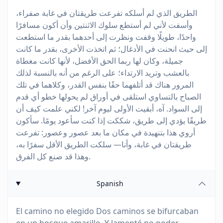
الطريق الذي لم أسلكه تفرعت طريقتان في غابة صفراء،
وأسفت لأني لم أستطع سلوك الاثنتين وأن أكون مسافرًا
واحدًا، طويلًا وقفت ونظرت إلى أحدهما بقدر ما استطعت
إلى حيث انحنت في الأدغال؛ ثم اتخذت الأخرى، بقدر ما كانت
جميلة، وكان لها ربما الحق الأفضل، لأنها كانت مغطاة
بالعشب وتريد الارتداء؛ على الرغم من أنه بالنسبة لذلك
المرور هناك قد أتلفهما حقًا بنفس القدر، وكلاهما في تلك
الصباح بالتساوي استلقى في أوراق لم يحولها خطو أي قدم
إلى السواد. آه، أبقيت الأولى ليوم آخر! لكني علمت كيف أن
طريقًا يؤدي إلى طريق، شككت إذا كنت سأعود يومًا. سأكون
أروي هذا بتنهيدة في مكان ما بعد عصور وعصور: تفرعت
طريقتان في غابة، وأنا— سلكت الطريق الأقل سفرًا به،
وهذا قد صنع كل الفرق.
Spanish
El camino no elegido Dos caminos se bifurcaban