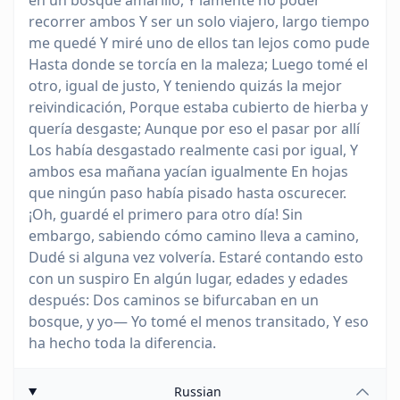
en un bosque amarillo, Y lamenté no poder
recorrer ambos Y ser un solo viajero, largo tiempo
me quedé Y miré uno de ellos tan lejos como pude
Hasta donde se torcía en la maleza; Luego tomé el
otro, igual de justo, Y teniendo quizás la mejor
reivindicación, Porque estaba cubierto de hierba y
quería desgaste; Aunque por eso el pasar por allí
Los había desgastado realmente casi por igual, Y
ambos esa mañana yacían igualmente En hojas
que ningún paso había pisado hasta oscurecer.
¡Oh, guardé el primero para otro día! Sin
embargo, sabiendo cómo camino lleva a camino,
Dudé si alguna vez volvería. Estaré contando esto
con un suspiro En algún lugar, edades y edades
después: Dos caminos se bifurcaban en un
bosque, y yo— Yo tomé el menos transitado, Y eso
ha hecho toda la diferencia.
Russian