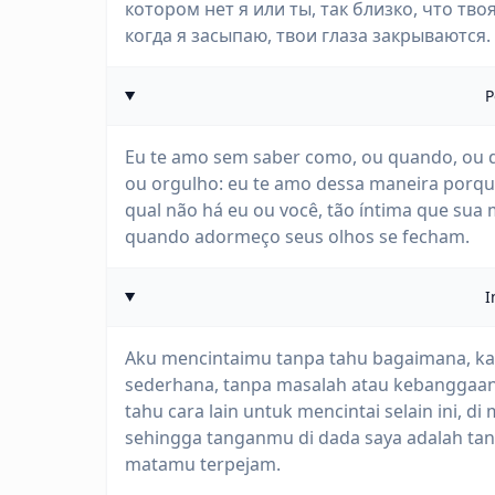
котором нет я или ты, так близко, что твоя
когда я засыпаю, твои глаза закрываются.
P
Eu te amo sem saber como, ou quando, ou 
ou orgulho: eu te amo dessa maneira porqu
qual não há eu ou você, tão íntima que sua
quando adormeço seus olhos se fecham.
I
Aku mencintaimu tanpa tahu bagaimana, ka
sederhana, tanpa masalah atau kebanggaan:
tahu cara lain untuk mencintai selain ini, d
sehingga tanganmu di dada saya adalah tang
matamu terpejam.