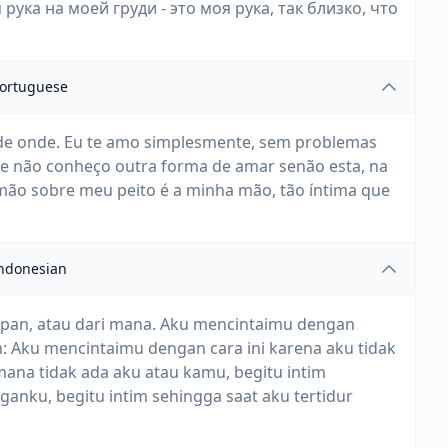
 рука на моей груди - это моя рука, так близко, что
ortuguese
de onde. Eu te amo simplesmente, sem problemas
e não conheço outra forma de amar senão esta, na
 mão sobre meu peito é a minha mão, tão íntima que
ndonesian
pan, atau dari mana. Aku mencintaimu dengan
 Aku mencintaimu dengan cara ini karena aku tidak
i mana tidak ada aku atau kamu, begitu intim
anku, begitu intim sehingga saat aku tertidur