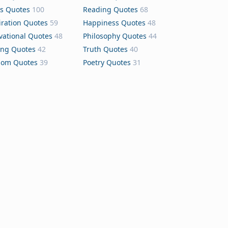
s Quotes
100
Reading Quotes
68
iration Quotes
59
Happiness Quotes
48
vational Quotes
48
Philosophy Quotes
44
ing Quotes
42
Truth Quotes
40
dom Quotes
39
Poetry Quotes
31