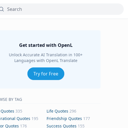
Get started with OpenL
Unlock Accurate AI Translation in 100+
Languages with OpenL Translate
Try for Free
WSE BY TAG
 Quotes
335
Life Quotes
296
irational Quotes
195
Friendship Quotes
177
or Quotes
176
Success Quotes
155