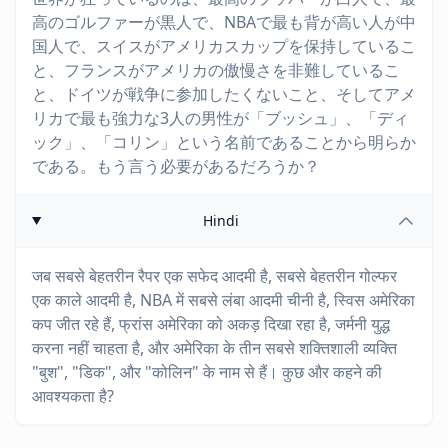
高のゴルファーが黒人で、NBAで最も背が高い人が中
国人で、スイスがアメリカスカップを保持しているこ
と、フランスがアメリカの傲慢さを非難しているこ
と、ドイツが戦争に参加したくないこと、そしてアメ
リカで最も強力な3人の男性が「ブッシュ」、「ディ
ック」、「コリン」という名前であることから明らか
である。もう言う必要があるだろうか？
Hindi
जब सबसे बेहतरीन रैपर एक सफेद आदमी है, सबसे बेहतरीन गोल्फर
एक काले आदमी है, NBA में सबसे लंबा आदमी चीनी है, स्विस अमेरिका
कप जीत रहे हैं, फ्रांस अमेरिका को अकड़ दिखा रहा है, जर्मनी युद्ध
करना नहीं चाहता है, और अमेरिका के तीन सबसे शक्तिशाली व्यक्ति
"बुश", "डिक", और "कोलिन" के नाम से हैं। कुछ और कहने की
आवश्यकता है?