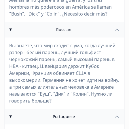
Alemania no quiere ir a la guerra, y los tres
hombres más poderosos en América se llaman
"Bush", "Dick" y "Colin". ¿Necesito decir más?
Russian
Вы знаете, что мир сходит с ума, когда лучший
рэпер - белый парень, лучший гольфист -
чернокожий парень, самый высокий парень в
НБА - китаец, Швейцария держит Кубок
Америки, Франция обвиняет США в
высокомерии, Германия не хочет идти на войну,
а три самых влиятельных человека в Америке
называются "Буш", "Дик" и "Колин". Нужно ли
говорить больше?
Portuguese