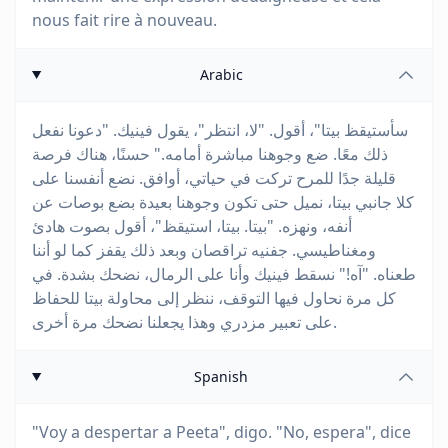
nous fait rire à nouveau.
Arabic
سأستيقظ بيتا"، أقول. "لا، انتظر"، يقول فينيك. "دعونا نفعل
ذلك معًا. ضع وجوهنا مباشرة أمامه." حسنًا، هناك فرصة
قليلة جدًا للمرح تركت في حياتي، أوافق. نضع أنفسنا على
كلا جانبي بيتا، نميل حتى تكون وجوهنا بعيدة بضع بوصات عن
أنفه، ونهزه. "بيتا. بيتا، استيقظ"، أقول بصوت هادئ
ومغناطيسي. جفنيه تراقصان وبعد ذلك يقفز كما لو أننا
طعناه. "آه!" نسقط فينيك وأنا على الرمال، نضحك بشدة. في
كل مرة نحاول فيها التوقف، ننظر إلى محاولة بيتا للحفاظ
على تعبير مزدري وهذا يجعلنا نضحك مرة أخرى.
Spanish
"Voy a despertar a Peeta", digo. "No, espera", dice