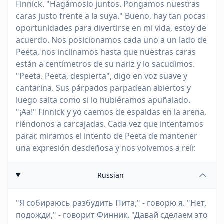
Finnick. "Hagámoslo juntos. Pongamos nuestras
caras justo frente a la suya." Bueno, hay tan pocas
oportunidades para divertirse en mi vida, estoy de
acuerdo. Nos posicionamos cada uno a un lado de
Peeta, nos inclinamos hasta que nuestras caras
están a centímetros de su nariz y lo sacudimos.
"Peeta. Peeta, despierta", digo en voz suave y
cantarina. Sus párpados parpadean abiertos y
luego salta como si lo hubiéramos apuñalado.
"¡Aa!" Finnick y yo caemos de espaldas en la arena,
riéndonos a carcajadas. Cada vez que intentamos
parar, miramos el intento de Peeta de mantener
una expresión desdeñosa y nos volvemos a reír.
Russian
"Я собираюсь разбудить Пита," - говорю я. "Нет,
подожди," - говорит Финник. "Давай сделаем это