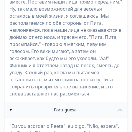
вместе. Поставим наши лица прямо перед ним."
Ну, так мало возможностей для веселья
осталось в моей жизни, я соглашаюсь. Мы
располагаемся по обе стороны от Пита,
наклоняемся, пока наши лица не оказываются в
дюймах от его носа, и трясем его. "Пита. Пита,
просыпайся," - говорю я мягким, певучим
голосом. Его веки мигают, а затем он
вскакивает, как будто мы его укололи. "Аа!"
Финник и я отлетаем назад на песок, смеясь до
упаду. Каждый раз, когда мы пытаемся
остановиться, мы смотрим на попытку Пита
сохранить презрительное выражение, и это
снова заставляет нас рассмеяться.
Portuguese
"Eu vou acordar o Peeta", eu digo. "Não, espera",