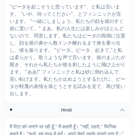
"ピータを起こそうと思っています"、と私は言いま
す。 "いや、待ってください"、とフィンニックが言
います。 "一緒にしましょう。私たちの顔を彼のすぐ
前に置いて。" まあ、私の人生には楽しみがほとんど
ないので、同意します。私たちはピータの両側に位置
し、顔を彼の鼻から数インチ離れるまで身を乗り出
し、彼を振ります。 "ピータ。ピータ、起きて,"と私
は柔らかく、歌うような声で言います。彼のまぶたが
開き、それから私たちが彼を刺したように飛び上がり
ます。 "ああ!" フィンニックと私は砂に倒れ込んで、
笑い転げます。私たちが止めようとするたびに、ピー
タが軽蔑の表情を保とうとする試みを見て、再び笑い
出します。
Hindi
मैं पीटा को जगाने जा रही हूँ," मैं कहती हूँ। "नहीं, ठहरो," फिनिक
कहते हैं। "चलो, हम साथ में करें। अपने चेहरे उसके सामने लगा दें।"