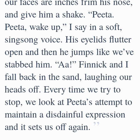
our faces are inches frim his nose,
and give him a shake. “Peeta.
Peeta, wake up,” I say in a soft,
singsong voice. His eyelids flutter
open and then he jumps like we’ve
stabbed him. “Aa!” Finnick and I
fall back in the sand, laughing our
heads off. Every time we try to
stop, we look at Peeta’s attempt to
maintain a disdainful expression
”
and it sets us off again.