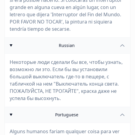
si era posible hacerlo. Si colocaras un interruptor
grande en alguna cueva en algún lugar, con un
letrero que dijera 'Interruptor del Fin del Mundo.
POR FAVOR NO TOCAR', la pintura ni siquiera
tendría tiempo de secarse.
Russian
Некоторые люди сделали бы все, чтобы узнать,
возможно ли это. Если бы вы установили
большой выключатель где-то в пещере, с
табличкой на нем "Выключатель конца света.
ПОЖАЛУЙСТА, НЕ ТРОГАЙТЕ", краска даже не
успела бы высохнуть.
Portuguese
Alguns humanos fariam qualquer coisa para ver