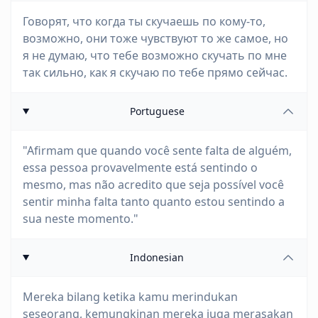
Говорят, что когда ты скучаешь по кому-то,
возможно, они тоже чувствуют то же самое, но
я не думаю, что тебе возможно скучать по мне
так сильно, как я скучаю по тебе прямо сейчас.
Portuguese
"Afirmam que quando você sente falta de alguém,
essa pessoa provavelmente está sentindo o
mesmo, mas não acredito que seja possível você
sentir minha falta tanto quanto estou sentindo a
sua neste momento."
Indonesian
Mereka bilang ketika kamu merindukan
seseorang, kemungkinan mereka juga merasakan