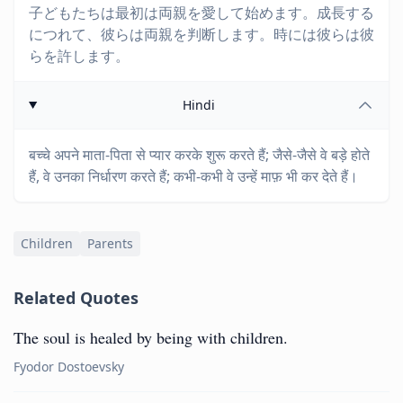
子どもたちは最初は両親を愛して始めます。成長する
につれて、彼らは両親を判断します。時には彼らは彼
らを許します。
Hindi
बच्चे अपने माता-पिता से प्यार करके शुरू करते हैं; जैसे-जैसे वे बड़े होते
हैं, वे उनका निर्धारण करते हैं; कभी-कभी वे उन्हें माफ़ भी कर देते हैं।
Children
Parents
Related Quotes
The soul is healed by being with children.
Fyodor Dostoevsky