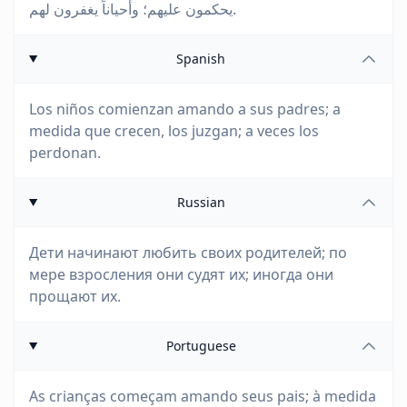
يحكمون عليهم؛ وأحياناً يغفرون لهم.
Spanish
Los niños comienzan amando a sus padres; a
medida que crecen, los juzgan; a veces los
perdonan.
Russian
Дети начинают любить своих родителей; по
мере взросления они судят их; иногда они
прощают их.
Portuguese
As crianças começam amando seus pais; à medida