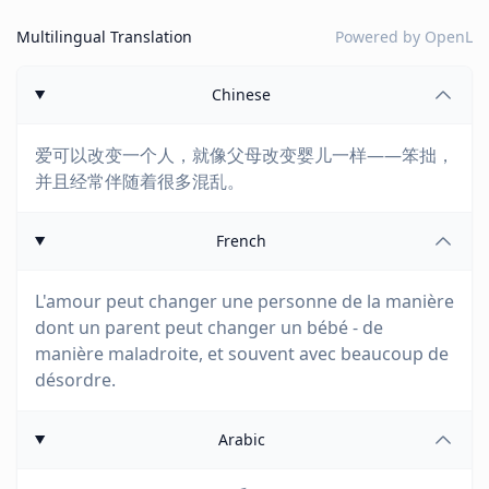
Multilingual Translation
Powered by
OpenL
Chinese
爱可以改变一个人，就像父母改变婴儿一样——笨拙，
并且经常伴随着很多混乱。
French
L'amour peut changer une personne de la manière
dont un parent peut changer un bébé - de
manière maladroite, et souvent avec beaucoup de
désordre.
Arabic