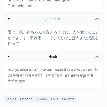
und oft mit einer großen Menge an
Durcheinander.
Japanese
愛は、親が赤ちゃんを変えるように、人を変えること
ができます - 不器用に、そしてしばしば大きな混乱を
伴って。
Hindi
प्यार एक व्यक्ति को उसी तरह बदल सकता है जिस तरह एक माता-पिता
एक बच्चे को बदल सकते हैं - अनाड़ीपन से, और अक्सर बहुत सारी
गंदगी के साथ।
Babies
Change
Humor
Love
Parents