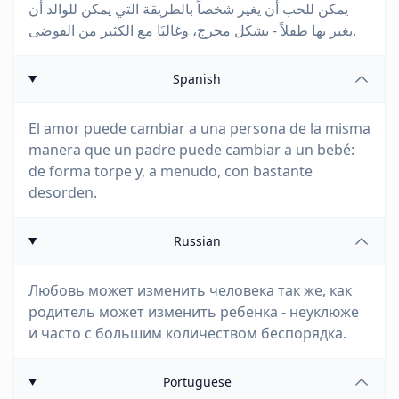
يمكن للحب أن يغير شخصاً بالطريقة التي يمكن للوالد أن
يغير بها طفلاً - بشكل محرج، وغالبًا مع الكثير من الفوضى.
Spanish
El amor puede cambiar a una persona de la misma
manera que un padre puede cambiar a un bebé:
de forma torpe y, a menudo, con bastante
desorden.
Russian
Любовь может изменить человека так же, как
родитель может изменить ребенка - неуклюже
и часто с большим количеством беспорядка.
Portuguese