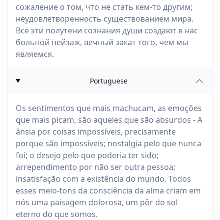
сожаление о том, что не стать кем-то другим;
неудовлетворенность существованием мира.
Все эти полутени сознания души создают в нас
больной пейзаж, вечный закат того, чем мы
являемся.
Portuguese
Os sentimentos que mais machucam, as emoções
que mais picam, são aqueles que são absurdos - A
ânsia por coisas impossíveis, precisamente
porque são impossíveis; nostalgia pelo que nunca
foi; o desejo pelo que poderia ter sido;
arrependimento por não ser outra pessoa;
insatisfação com a existência do mundo. Todos
esses meio-tons da consciência da alma criam em
nós uma paisagem dolorosa, um pôr do sol
eterno do que somos.