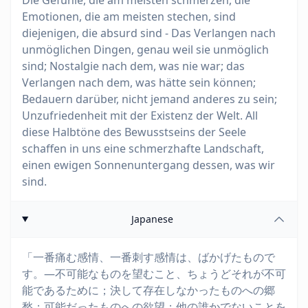
Die Gefühle, die am meisten schmerzen, die
Emotionen, die am meisten stechen, sind
diejenigen, die absurd sind - Das Verlangen nach
unmöglichen Dingen, genau weil sie unmöglich
sind; Nostalgie nach dem, was nie war; das
Verlangen nach dem, was hätte sein können;
Bedauern darüber, nicht jemand anderes zu sein;
Unzufriedenheit mit der Existenz der Welt. All
diese Halbtöne des Bewusstseins der Seele
schaffen in uns eine schmerzhafte Landschaft,
einen ewigen Sonnenuntergang dessen, was wir
sind.
Japanese
「一番痛む感情、一番刺す感情は、ばかげたもので
す。―不可能なものを望むこと、ちょうどそれが不可
能であるために；決して存在しなかったものへの郷
愁；可能だったものへの欲望；他の誰かでないことを