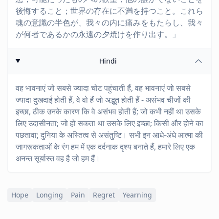
後悔すること；世界の存在に不満を持つこと。これら
魂の意識の半色が、我々の内に痛みをもたらし、我々
が何者であるかの永遠の夕焼けを作り出す。」
Hindi
वह भावनाएं जो सबसे ज्यादा चोट पहुंचाती हैं, वह भावनाएं जो सबसे
ज्यादा दुखदाई होती हैं, वे वो हैं जो अद्भूत होती हैं - असंभव चीजों की
इच्छा, ठीक उनके कारण कि वे असंभव होती हैं; जो कभी नहीं था उसके
लिए उदासीनता; जो हो सकता था उसके लिए इच्छा; किसी और होने का
पछतावा; दुनिया के अस्तित्व से असंतुष्टि। सभी इन आधे-अंधे आत्मा की
जागरूकताओं के रंग हम में एक दर्दनाक दृश्य बनाते हैं, हमारे लिए एक
अनन्त सूर्यास्त वह है जो हम हैं।
Hope
Longing
Pain
Regret
Yearning