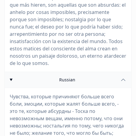
que más hieren, son aquellas que son absurdas: el
anhelo por cosas imposibles, precisamente
porque son imposibles; nostalgia por lo que
nunca fue; el deseo por lo que podría haber sido;
arrepentimiento por no ser otra persona;
insatisfacción con la existencia del mundo. Todos
estos matices del consciente del alma crean en
nosotros un paisaje doloroso, un eterno atardecer
de lo que somos.
Russian
Чувства, которые причиняют больше всего
боли, эмоции, которые жалят больше всего, -
это те, которые абсурдны - Тоска по
невозможным вещам, именно потому, что они
невозможны; ностальгия по тому, чего никогда
не было; желание того, что могло бы быть;