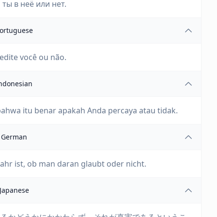
ты в неё или нет.
ortuguese
edite você ou não.
ndonesian
bahwa itu benar apakah Anda percaya atau tidak.
German
ahr ist, ob man daran glaubt oder nicht.
Japanese