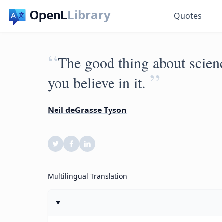
Library
Quotes
“
The good thing about science
”
you believe in it.
Neil deGrasse Tyson
Multilingual Translation