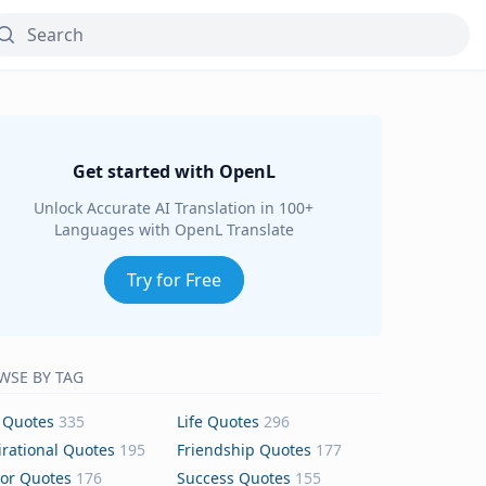
Get started with OpenL
Unlock Accurate AI Translation in 100+
Languages with OpenL Translate
Try for Free
WSE BY TAG
 Quotes
335
Life Quotes
296
irational Quotes
195
Friendship Quotes
177
or Quotes
176
Success Quotes
155