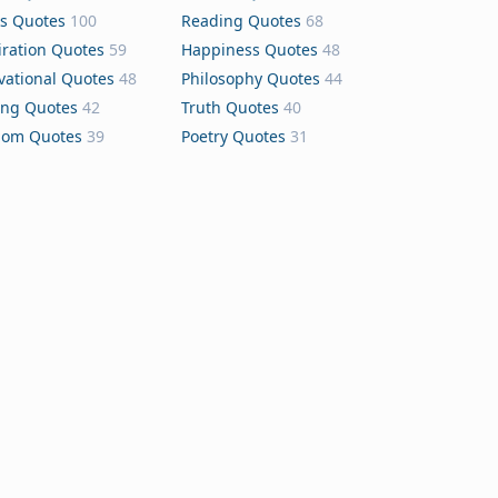
s Quotes
100
Reading Quotes
68
iration Quotes
59
Happiness Quotes
48
vational Quotes
48
Philosophy Quotes
44
ing Quotes
42
Truth Quotes
40
dom Quotes
39
Poetry Quotes
31