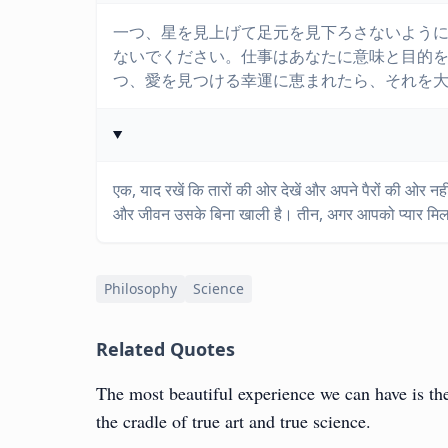
一つ、星を見上げて足元を見下ろさないよう
ないでください。仕事はあなたに意味と目的
つ、愛を見つける幸運に恵まれたら、それを
एक, याद रखें कि तारों की ओर देखें और अपने पैरों की ओर नह
और जीवन उसके बिना खाली है। तीन, अगर आपको प्यार मिल जाए
Philosophy
Science
Related Quotes
The most beautiful experience we can have is the
the cradle of true art and true science.