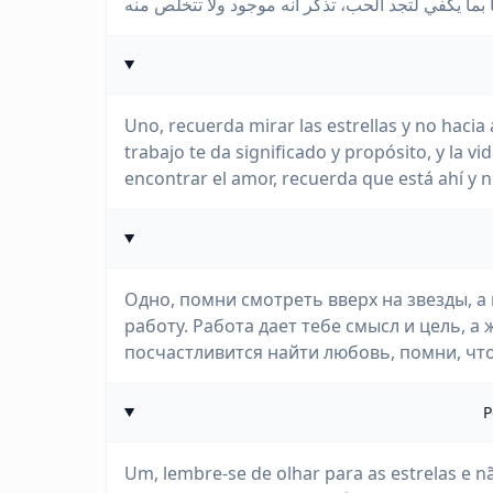
Uno, recuerda mirar las estrellas y no hacia 
trabajo te da significado y propósito, y la vida
encontrar el amor, recuerda que está ahí y n
Одно, помни смотреть вверх на звезды, а 
работу. Работа дает тебе смысл и цель, а 
посчастливится найти любовь, помни, что
P
Um, lembre-se de olhar para as estrelas e n