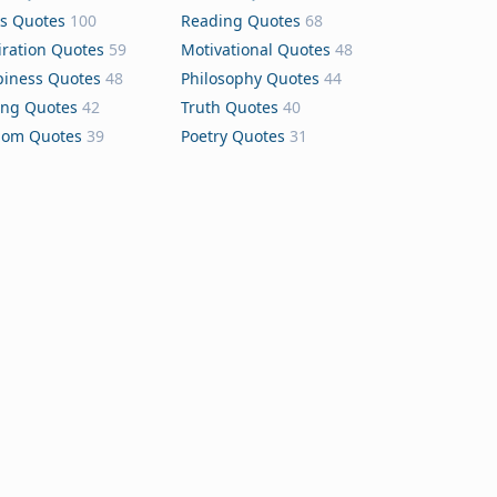
s Quotes
100
Reading Quotes
68
iration Quotes
59
Motivational Quotes
48
iness Quotes
48
Philosophy Quotes
44
ing Quotes
42
Truth Quotes
40
dom Quotes
39
Poetry Quotes
31