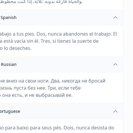
والحياة فارغة بدونه. ثلاثة، إذا كنت محظوظًا بما يكفي لتجد الحب، تذكر أنه موجود ولا تتخلص منه.
Spanish
abajo a tus pies. Dos, nunca abandones el trabajo. El
 está vacía sin él. Tres, si tienes la suerte de
o lo deseches.
Russian
не вниз на свои ноги. Два, никогда не бросай
жизнь пуста без нее. Три, если тебе
 она есть, и не выбрасывай ее.
ortuguese
ão para baixo para seus pés. Dois, nunca desista do