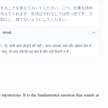
にすることを覚えておいてください。二つ、仕事を諦め
を与えてくれます。生活はそれなしでは空っぽです。三
大切にし、捨てないようにしてください。
Hindi
ीं। दो, कभी काम छोड़ने की नहीं। काम आपको अर्थ और उद्देश्य देता है
, तो याद रखें कि वह वहां है और उसे फेंकने न दें।
 mysterious. It is the fundamental emotion that stands at