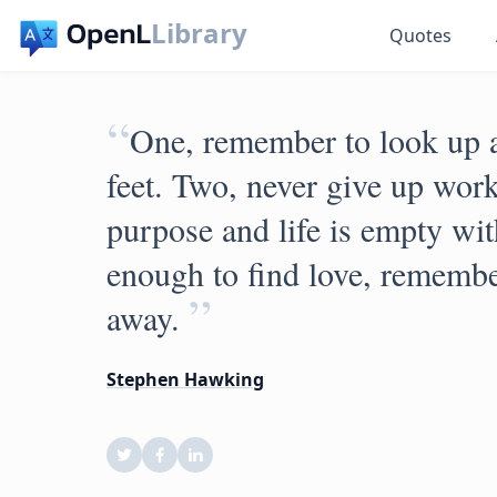
Library
Quotes
“
One, remember to look up a
feet. Two, never give up wo
purpose and life is empty with
enough to find love, remember
”
away.
Stephen Hawking