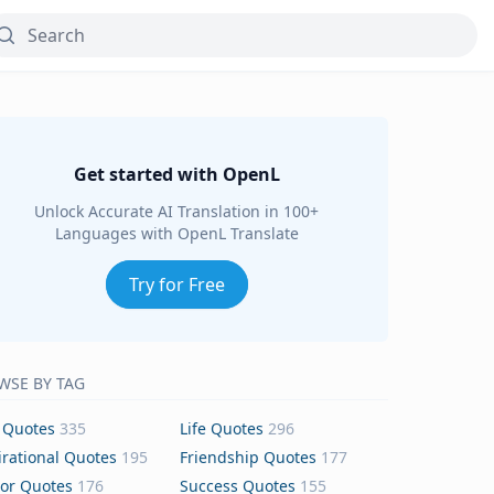
Get started with OpenL
Unlock Accurate AI Translation in 100+
Languages with OpenL Translate
Try for Free
WSE BY TAG
 Quotes
335
Life Quotes
296
irational Quotes
195
Friendship Quotes
177
or Quotes
176
Success Quotes
155