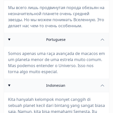
Мы всего лишь продвинутая порода обезьян на
незначительной планете очень средней
звезды. Но мы можем понимать Вселенную. Это
делает нас чем-то очень особенным.
Portuguese
Somos apenas uma raça avançada de macacos em
um planeta menor de uma estrela muito comum.
Mas podemos entender o Universo. Isso nos
torna algo muito especial.
Indonesian
Kita hanyalah kelompok monyet canggih di
sebuah planet kecil dari bintang yang sangat biasa
saja. Namun, kita bisa memahami Semesta. Itu