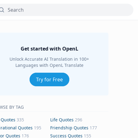
Get started with OpenL
Unlock Accurate AI Translation in 100+
Languages with OpenL Translate
Try for Free
WSE BY TAG
 Quotes
335
Life Quotes
296
irational Quotes
195
Friendship Quotes
177
or Quotes
176
Success Quotes
155