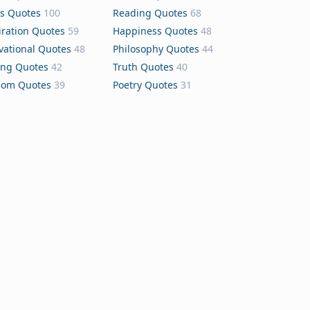
s Quotes
100
Reading Quotes
68
iration Quotes
59
Happiness Quotes
48
vational Quotes
48
Philosophy Quotes
44
ing Quotes
42
Truth Quotes
40
dom Quotes
39
Poetry Quotes
31