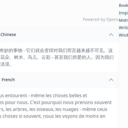
Book
Insp
Powered by
OpenL
Moti
Writ
Chinese
Wis
和奇妙的事物 - 它们就会变得对我们而言越来越不可见。这
花朵、树木、鸟儿、云彩 - 甚至我们所爱的人。因为我们
越淡漠。
French
us entourent - même les choses belles et
ibles pour nous. C'est pourquoi nous prenons souvent
rs, les arbres, les oiseaux, les nuages - même ceux
 choses si souvent, nous les voyons de moins en