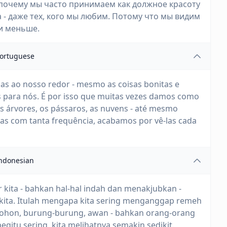
 почему мы часто принимаем как должное красоту
а - даже тех, кого мы любим. Потому что мы видим
 и меньше.
ortuguese
s ao nosso redor - mesmo as coisas bonitas e
is para nós. É por isso que muitas vezes damos como
as árvores, os pássaros, as nuvens - até mesmo
s com tanta frequência, acabamos por vê-las cada
ndonesian
ar kita - bahkan hal-hal indah dan menakjubkan -
 kita. Itulah mengapa kita sering menganggap remeh
pohon, burung-burung, awan - bahkan orang-orang
 begitu sering, kita melihatnya semakin sedikit.