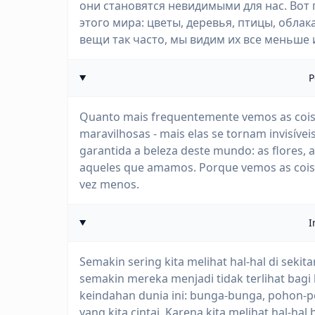
они становятся невидимыми для нас. Вот
этого мира: цветы, деревья, птицы, облак
вещи так часто, мы видим их все меньше
P
Quanto mais frequentemente vemos as coisa
maravilhosas - mais elas se tornam invisíve
garantida a beleza deste mundo: as flores, 
aqueles que amamos. Porque vemos as coisa
vez menos.
I
Semakin sering kita melihat hal-hal di sekit
semakin mereka menjadi tidak terlihat bagi
keindahan dunia ini: bunga-bunga, pohon-
yang kita cintai. Karena kita melihat hal-hal