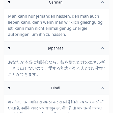
German
Man kann nur jemanden hassen, den man auch
lieben kann, denn wenn man wirklich gleichgültig
ist, kann man nicht einmal genug Energie
aufbringen, um ihn zu hassen.
Japanese
あなたが本当に無関心なら、彼を憎むだけのエネルギ
ーさえ出せないので、愛する能力がある人だけが憎む
ことができます。
Hindi
आप केवल उस व्यक्ति से नफरत कर सकते हैं जिसे आप प्यार करने की
क्षमता है, क्योंकि अगर आप सचमुच उदासीन हैं, तो आप उससे नफरत