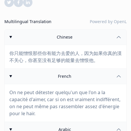
Multilingual Translation
Powered by
OpenL
Chinese
你只能憎恨那些你有能力去爱的人，因为如果你真的漠
不关心，你甚至没有足够的能量去憎恨他。
French
On ne peut détester quelqu'un que l'on a la
capacité d'aimer, car si on est vraiment indifférent,
on ne peut même pas rassembler assez d'énergie
pour le haïr.
Arabic