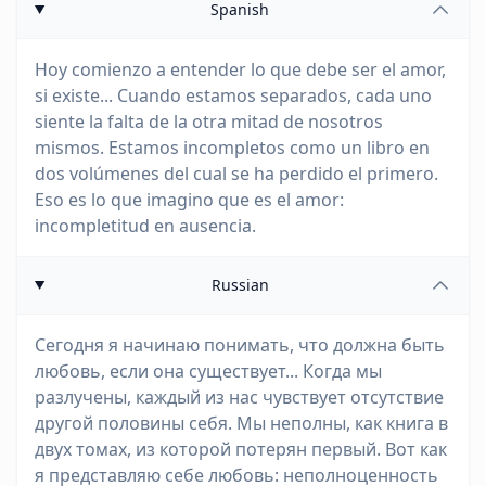
Spanish
Hoy comienzo a entender lo que debe ser el amor,
si existe... Cuando estamos separados, cada uno
siente la falta de la otra mitad de nosotros
mismos. Estamos incompletos como un libro en
dos volúmenes del cual se ha perdido el primero.
Eso es lo que imagino que es el amor:
incompletitud en ausencia.
Russian
Сегодня я начинаю понимать, что должна быть
любовь, если она существует... Когда мы
разлучены, каждый из нас чувствует отсутствие
другой половины себя. Мы неполны, как книга в
двух томах, из которой потерян первый. Вот как
я представляю себе любовь: неполноценность