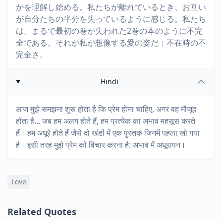
かを理解し始める。私たちが離れているとき、お互い
が自分たちの半分を失っているように感じる。私たち
は、まるで最初の巻が失われた2巻の本のように不完
全である。それが私が想像する愛の姿だ：不在時の不
完全さ。
Hindi
आज मुझे समझना शुरू होता है कि प्रेम होना चाहिए, अगर वह मौजूद
होता है... जब हम अलग होते हैं, हम प्रत्येक का अभाव महसूस करते
हैं। हम अधूरे होते हैं जैसे दो खंडों में एक पुस्तक जिनमें पहला खो गया
है। इसी तरह मुझे प्रेम को विचार करना है: अभाव में अधूरापन।
Love
Related Quotes