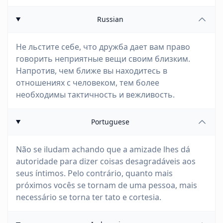
Russian
Не льстите себе, что дружба дает вам право
говорить неприятные вещи своим близким.
Напротив, чем ближе вы находитесь в
отношениях с человеком, тем более
необходимы тактичность и вежливость.
Portuguese
Não se iludam achando que a amizade lhes dá
autoridade para dizer coisas desagradáveis aos
seus íntimos. Pelo contrário, quanto mais
próximos vocês se tornam de uma pessoa, mais
necessário se torna ter tato e cortesia.