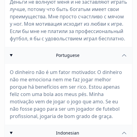
Деньги не волнуют меня и не заставляют играть
лучше, потому что быть богатым имеет свои
преимущества. Мне просто счастливо с мячом
у ног. Моя мотивация исходит из любви к игре.
Если бы мне не платили за профессиональный
футбол, я бы с удовольствием играл бесплатно.
Portuguese
O dinheiro não é um fator motivador. O dinheiro
não me emociona nem me faz jogar melhor
porque há benefícios em ser rico. Estou apenas
feliz com uma bola aos meus pés. Minha
motivação vem de jogar o jogo que amo. Se eu
não fosse pago para ser um jogador de futebol
profissional, jogaria de bom grado de graça.
Indonesian