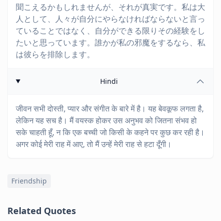
聞こえるかもしれませんが、それが真実です。私は大
人として、人々が自分にやらなければならないと言っ
ていることではなく、自分ができる限りその経験をし
たいと思っています。誰かが私の邪魔をするなら、私
は彼らを排除します。
Hindi
जीवन सभी दोस्ती, प्यार और संगीत के बारे में है। यह बेवकूफ लगता है,
लेकिन यह सच है। मैं वयस्क होकर उस अनुभव को जितना संभव हो
सके चाहती हूँ, न कि एक बच्ची जो किसी के कहने पर कुछ कर रही है।
अगर कोई मेरी राह में आए, तो मैं उन्हें मेरी राह से हटा दूँगी।
Friendship
Related Quotes