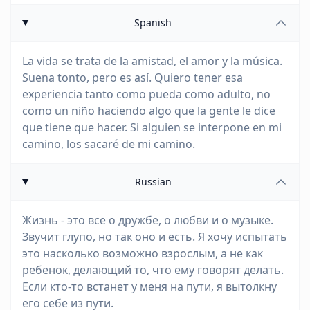
Spanish
La vida se trata de la amistad, el amor y la música.
Suena tonto, pero es así. Quiero tener esa
experiencia tanto como pueda como adulto, no
como un niño haciendo algo que la gente le dice
que tiene que hacer. Si alguien se interpone en mi
camino, los sacaré de mi camino.
Russian
Жизнь - это все о дружбе, о любви и о музыке.
Звучит глупо, но так оно и есть. Я хочу испытать
это насколько возможно взрослым, а не как
ребенок, делающий то, что ему говорят делать.
Если кто-то встанет у меня на пути, я вытолкну
его себе из пути.