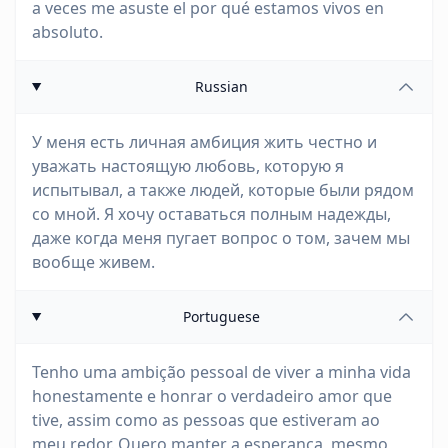
a veces me asuste el por qué estamos vivos en
absoluto.
Russian
У меня есть личная амбиция жить честно и
уважать настоящую любовь, которую я
испытывал, а также людей, которые были рядом
со мной. Я хочу оставаться полным надежды,
даже когда меня пугает вопрос о том, зачем мы
вообще живем.
Portuguese
Tenho uma ambição pessoal de viver a minha vida
honestamente e honrar o verdadeiro amor que
tive, assim como as pessoas que estiveram ao
meu redor. Quero manter a esperança, mesmo