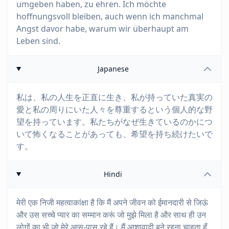
umgeben haben, zu ehren. Ich möchte
hoffnungsvoll bleiben, auch wenn ich manchmal
Angst davor habe, warum wir überhaupt am
Leben sind.
Japanese
私は、私の人生を正直に生き、私が持っていた真実の
愛と私の周りにいた人々を尊重するという個人的な野
望を持っています。私たちがなぜ生きているのかにつ
いて怖くなることがあっても、希望を持ち続けたいで
す。
Hindi
मेरी एक निजी महत्वाकांक्षा है कि मैं अपने जीवन को ईमानदारी से जिऊं
और उस सच्चे प्यार का सम्मान करूं जो मुझे मिला है और साथ ही उन
लोगों का भी जो मेरे आस-पास रहे हैं। मैं आशावादी बने रहना चाहता हूँ,