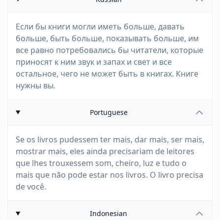
Если бы книги могли иметь больше, давать
больше, быть больше, показывать больше, им
все равно потребовались бы читатели, которые
приносят к ним звук и запах и свет и все
остальное, чего не может быть в книгах. Книге
нужны вы.
Portuguese
Se os livros pudessem ter mais, dar mais, ser mais,
mostrar mais, eles ainda precisariam de leitores
que lhes trouxessem som, cheiro, luz e tudo o
mais que não pode estar nos livros. O livro precisa
de você.
Indonesian