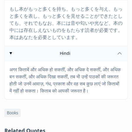
もし本がもっと多くを持ち、もっと多くを与え、もっ
と多くを表し、もっと多くを見せることができたとし
ても、それでもなお、本には音や匂いや光など、本の
中には存在しえないものをもたらす読者が必要です。
本はあなたを必要としています。
Hindi
अगर किताबें और अधिक हो सकतीं, और अधिक दे सकतीं, और अधिक
बन सकतीं, और अधिक दिखा सकतीं, तब भी उन्हें पाठकों की जरूरत
होती जो उनमें आवाज़, गंध, प्रकाश और वह सब कुछ लाएं जो किताबों
में नहीं हो सकता। किताब को आपकी जरूरत है।
Books
Related Quotes