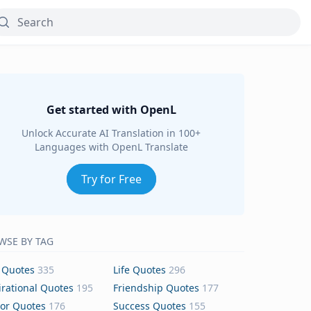
Get started with OpenL
Unlock Accurate AI Translation in 100+
Languages with OpenL Translate
Try for Free
WSE BY TAG
 Quotes
335
Life Quotes
296
irational Quotes
195
Friendship Quotes
177
or Quotes
176
Success Quotes
155