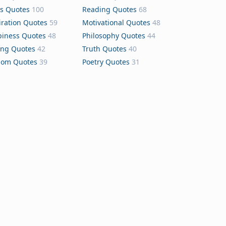
s Quotes
100
Reading Quotes
68
iration Quotes
59
Motivational Quotes
48
iness Quotes
48
Philosophy Quotes
44
ing Quotes
42
Truth Quotes
40
dom Quotes
39
Poetry Quotes
31