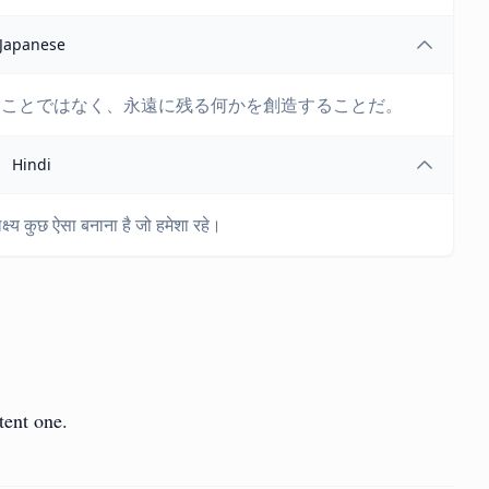
Japanese
ることではなく、永遠に残る何かを創造することだ。
Hindi
लक्ष्य कुछ ऐसा बनाना है जो हमेशा रहे।
tent one.