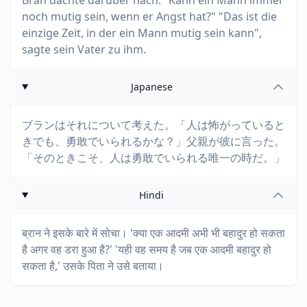
Bran dachte darüber nach. "Kann ein Mann immer
noch mutig sein, wenn er Angst hat?" "Das ist die
einzige Zeit, in der ein Mann mutig sein kann",
sagte sein Vater zu ihm.
Japanese
ブランはそれについて考えた。「人は怖がっていると
きでも、勇敢でいられるかな？」父親が彼に言った。
「そのときこそ、人は勇敢でいられる唯一の時だ。」
Hindi
ब्रान ने इसके बारे में सोचा। 'क्या एक आदमी अभी भी बहादुर हो सकता
है अगर वह डरा हुआ है?' 'यही वह समय है जब एक आदमी बहादुर हो
सकता है,' उसके पिता ने उसे बताया।