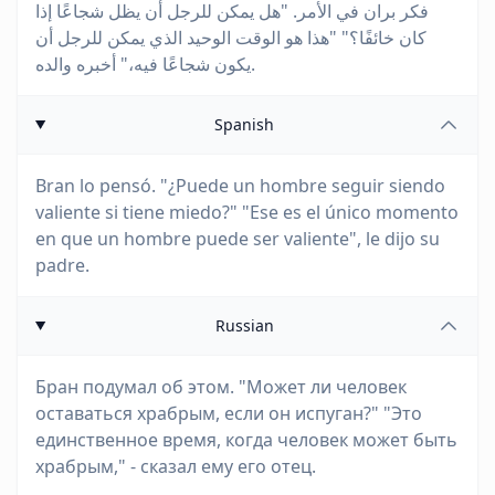
فكر بران في الأمر. "هل يمكن للرجل أن يظل شجاعًا إذا
كان خائفًا؟" "هذا هو الوقت الوحيد الذي يمكن للرجل أن
يكون شجاعًا فيه،" أخبره والده.
Spanish
Bran lo pensó. "¿Puede un hombre seguir siendo
valiente si tiene miedo?" "Ese es el único momento
en que un hombre puede ser valiente", le dijo su
padre.
Russian
Бран подумал об этом. "Может ли человек
оставаться храбрым, если он испуган?" "Это
единственное время, когда человек может быть
храбрым," - сказал ему его отец.