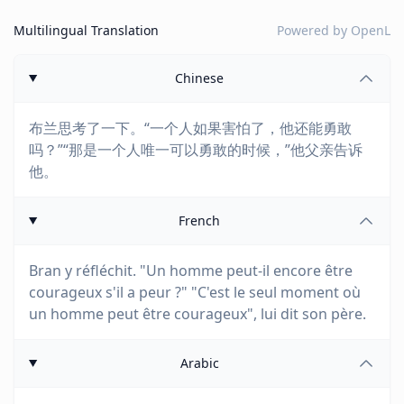
Multilingual Translation
Powered by
OpenL
Chinese
布兰思考了一下。“一个人如果害怕了，他还能勇敢
吗？”“那是一个人唯一可以勇敢的时候，”他父亲告诉
他。
French
Bran y réfléchit. "Un homme peut-il encore être
courageux s'il a peur ?" "C'est le seul moment où
un homme peut être courageux", lui dit son père.
Arabic