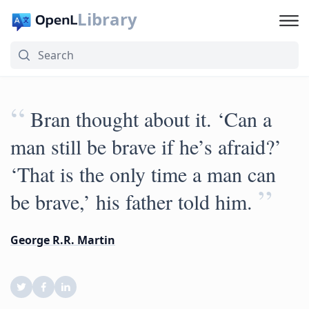
Library
“
Bran thought about it. ‘Can a
man still be brave if he’s afraid?’
‘That is the only time a man can
”
be brave,’ his father told him.
George R.R. Martin