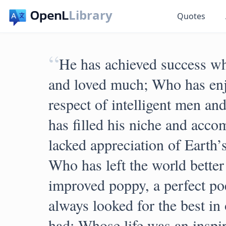
Library
Quotes
“
He has achieved success who
and loved much; Who has enj
respect of intelligent men and
has filled his niche and acco
lacked appreciation of Earth’s
Who has left the world better
improved poppy, a perfect po
always looked for the best in
had; Whose life was an insp