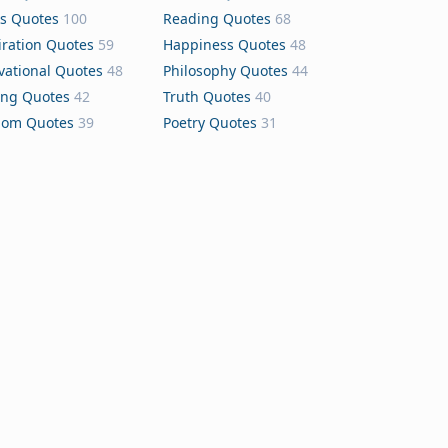
s Quotes
100
Reading Quotes
68
iration Quotes
59
Happiness Quotes
48
vational Quotes
48
Philosophy Quotes
44
ing Quotes
42
Truth Quotes
40
dom Quotes
39
Poetry Quotes
31