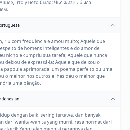
учшее, что у него было; Чья жизнь была
ием.
ortuguese
m, riu com frequência e amou muito; Aquele que
respeito de homens inteligentes e do amor de
eu nicho e cumpriu sua tarefa; Aquele que nunca
ou deixou de expressá-la; Aquele que deixou o
ma papoula aprimorada, um poema perfeito ou uma
u o melhor nos outros e lhes deu o melhor que
memória uma bênção.
ndonesian
idup dengan baik, sering tertawa, dan banyak
n dari wanita-wanita yang murni, rasa hormat dari
nak kecil; Yang telah mengisi perannya dan