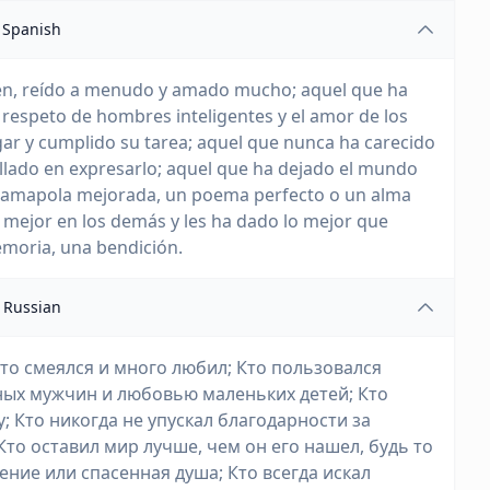
Spanish
bien, reído a menudo y amado mucho; aquel que ha
 respeto de hombres inteligentes y el amor de los
gar y cumplido su tarea; aquel que nunca ha carecido
 fallado en expresarlo; aquel que ha dejado el mundo
na amapola mejorada, un poema perfecto o un alma
 mejor en los demás y les ha dado lo mejor que
emoria, una bendición.
Russian
сто смеялся и много любил; Кто пользовался
ых мужчин и любовью маленьких детей; Кто
; Кто никогда не упускал благодарности за
Кто оставил мир лучше, чем он его нашел, будь то
ние или спасенная душа; Кто всегда искал