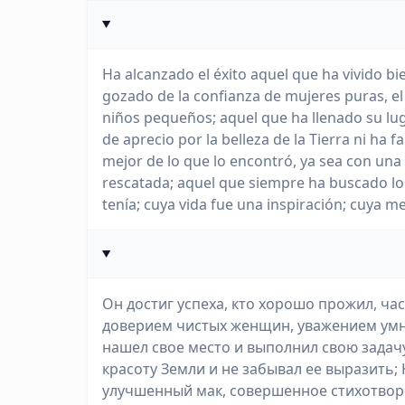
Ha alcanzado el éxito aquel que ha vivido 
gozado de la confianza de mujeres puras, el
niños pequeños; aquel que ha llenado su lu
de aprecio por la belleza de la Tierra ni ha
mejor de lo que lo encontró, ya sea con u
rescatada; aquel que siempre ha buscado lo
tenía; cuya vida fue una inspiración; cuya m
Он достиг успеха, кто хорошо прожил, ча
доверием чистых женщин, уважением умн
нашел свое место и выполнил свою задачу
красоту Земли и не забывал ее выразить; 
улучшенный мак, совершенное стихотворе