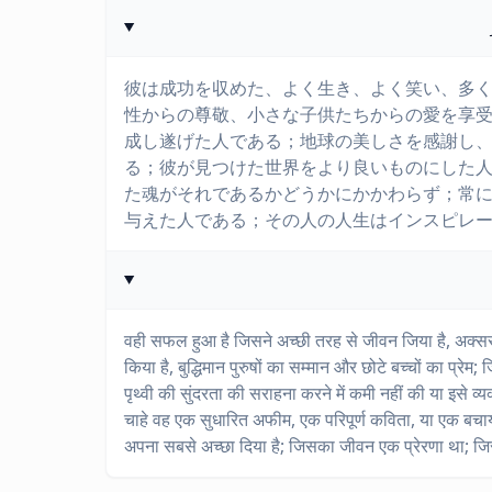
彼は成功を収めた、よく生き、よく笑い、多
性からの尊敬、小さな子供たちからの愛を享
成し遂げた人である；地球の美しさを感謝し
る；彼が見つけた世界をより良いものにした
た魂がそれであるかどうかにかかわらず；常
与えた人である；その人の人生はインスピレ
वही सफल हुआ है जिसने अच्छी तरह से जीवन जिया है, अक्सर हँ
किया है, बुद्धिमान पुरुषों का सम्मान और छोटे बच्चों का प्रे
पृथ्वी की सुंदरता की सराहना करने में कमी नहीं की या इसे व
चाहे वह एक सुधारित अफीम, एक परिपूर्ण कविता, या एक बचाया गय
अपना सबसे अच्छा दिया है; जिसका जीवन एक प्रेरणा था; जि