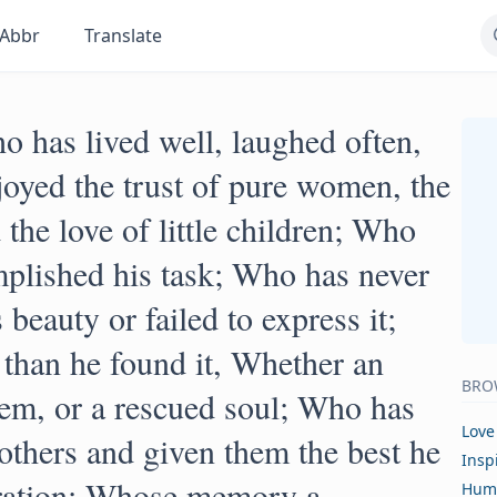
Abbr
Translate
 has lived well, laughed often,
oyed the trust of pure women, the
 the love of little children; Who
mplished his task; Who has never
 beauty or failed to express it;
 than he found it, Whether an
BRO
em, or a rescued soul; Who has
Love
 others and given them the best he
Insp
iration; Whose memory a
Hum