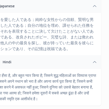
Japanese
くを愛した人である；純粋な女性からの信頼、賢明な男
受した人である；自分の地位を埋め、課せられた任務を
、それを表現することに決して欠けたことがない人であ
人である、改良されたポピー、完璧な詩、または救われ
に他人の中の最良を探し、彼が持っていた最良を彼らに
ーションであり、その記憶は祝福である。
Hindi
सा है, और बहुत प्यार किया है; जिसने शुद्ध महिलाओं का विश्वास प्राप्त
म; जिसने अपने स्थान को भरा है और अपना कार्य पूरा किया है; जिसने कभी
्यक्त करने में असफल नहीं हुआ; जिसने दुनिया को उससे बेहतर बनाया है,
ा आत्मा हो; जिसने हमेशा दूसरों में सबसे अच्छा ढूंढा है और उन्हें
सकी स्मृति एक आशीर्वाद है।