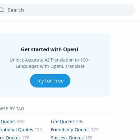
Get started with OpenL
Unlock Accurate AI Translation in 100+
Languages with OpenL Translate
Try for Free
WSE BY TAG
 Quotes
335
Life Quotes
296
irational Quotes
195
Friendship Quotes
177
or Quotes
176
Success Quotes
155