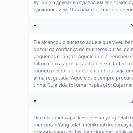
лучшее в других и отдавал им все самое л
вдохновением; Чья память - благословен
P
Ele alcançou o sucesso aquele que viveu be
gozou da confiança de mulheres puras, do 
pequenas crianças; Aquele que preencheu s
faltou com a apreciação da beleza da Terra 
mundo melhor do que o encontrou, seja u
alma resgatada; Aquele que sempre procuro
tinha; Cuja vida foi uma inspiração; Cuja 
I
Dia telah mencapai kesuksesan yang telah h
mencintai; Yang telah menikmati kepercayaa
pria-pria yang cerdas, dan cinta dari anak-a