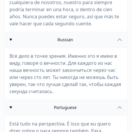
cualquiera de nosotros, nuestro para siempre
podría terminar en una hora, o dentro de cien
años. Nunca puedes estar seguro, así que más te
vale hacer que cada segundo cuente.
Russian
Всё дело в точке зрения. Именно это я имею в
виду, говоря о вечности. Для каждого из нас
наша вечность может закончиться через час
или через сто лет. Ты никогда не можешь быть
уверен, так что лучше сделай так, чтобы каждая
секунда считалась.
Portuguese
Está tudo na perspectiva. É isso que eu quero
dizer sobre o para sempre também. Para