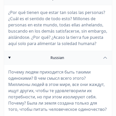
¿Por qué tienen que estar tan solas las personas?
¿Cuál es el sentido de todo esto? Millones de
personas en este mundo, todas ellas anhelando,
buscando en los demás satisfacerse, sin embargo,
aislándose. ¿Por qué? ¿Acaso la tierra fue puesta
aquí solo para alimentar la soledad humana?
Russian
Почему людям приходится быть такими
одинокими? В чем смысл всего этого?
Миллионы людей в этом мире, все они жаждут,
ищут других, чтобы те удовлетворили их
потребности, но при этом изолируют себя.
Почему? Была ли земля создана только для
того, чтобы питать человеческое одиночество?