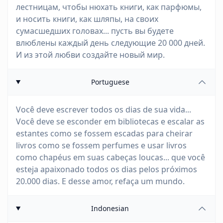
лестницам, чтобы нюхать книги, как парфюмы,
и носить книги, как шляпы, на своих
сумасшедших головах... пусть вы будете
влюблены каждый день следующие 20 000 дней.
И из этой любви создайте новый мир.
Portuguese
Você deve escrever todos os dias de sua vida...
Você deve se esconder em bibliotecas e escalar as
estantes como se fossem escadas para cheirar
livros como se fossem perfumes e usar livros
como chapéus em suas cabeças loucas... que você
esteja apaixonado todos os dias pelos próximos
20.000 dias. E desse amor, refaça um mundo.
Indonesian