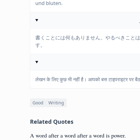
und bluten.
書くことには何もありません。やるべきこと
す。
लेखन के लिए कुछ भी नहीं है। आपको बस टाइपराइटर पर बैठ
Good
Writing
Related Quotes
A word after a word after a word is power.