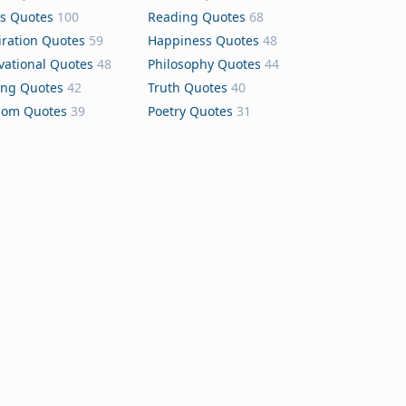
s Quotes
100
Reading Quotes
68
iration Quotes
59
Happiness Quotes
48
vational Quotes
48
Philosophy Quotes
44
ing Quotes
42
Truth Quotes
40
dom Quotes
39
Poetry Quotes
31