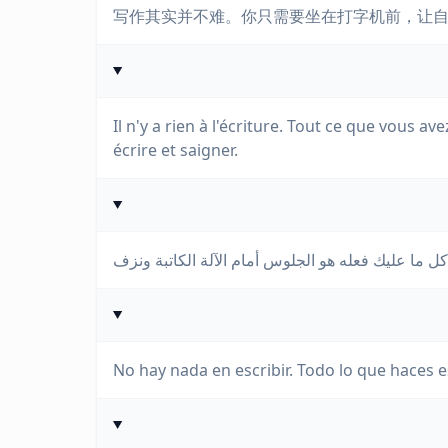
写作其实并不难。你只需要坐在打字机前，让
Il n'y a rien à l'écriture. Tout ce que vous a
écrire et saigner.
No hay nada en escribir. Todo lo que haces e