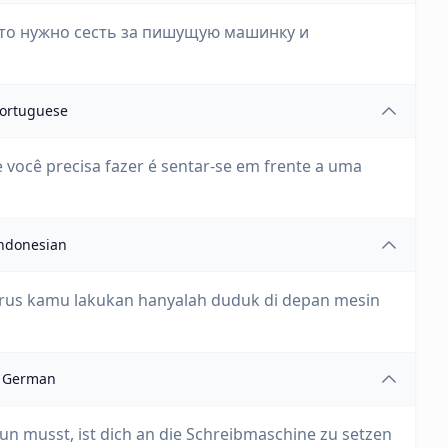
сто нужно сесть за пишущую машинку и
ortuguese
 você precisa fazer é sentar-se em frente a uma
ndonesian
harus kamu lakukan hanyalah duduk di depan mesin
German
tun musst, ist dich an die Schreibmaschine zu setzen