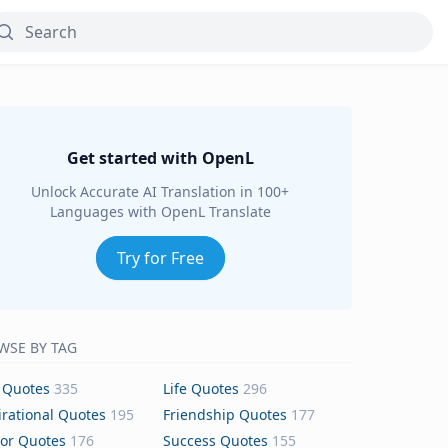
Get started with OpenL
Unlock Accurate AI Translation in 100+
Languages with OpenL Translate
Try for Free
WSE BY TAG
 Quotes
335
Life Quotes
296
irational Quotes
195
Friendship Quotes
177
or Quotes
176
Success Quotes
155