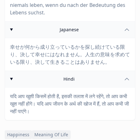
niemals leben, wenn du nach der Bedeutung des
Lebens suchst.
Japanese
幸せが何から成り立っているかを探し続けている限
り、決して幸せにはなれません。人生の意味を求めて
いる限り、決して生きることはありません。
Hindi
यदि आप खुशी किसमें होती है, इसकी तलाश में लगे रहेंगे, तो आप कभी
खुश नहीं होंगे। यदि आप जीवन के अर्थ की खोज में हैं, तो आप कभी जी
नहीं पाएंगे।
Happiness
Meaning Of Life