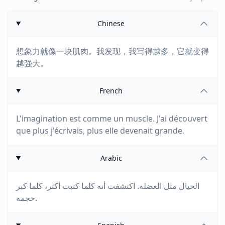
Chinese
想象力就像一块肌肉。我发现，我写得越多，它就变得
越强大。
French
L'imagination est comme un muscle. J'ai découvert
que plus j'écrivais, plus elle devenait grande.
Arabic
الخيال مثل العضلة. اكتشفت أنه كلما كتبت أكثر، كلما كبر
حجمه.