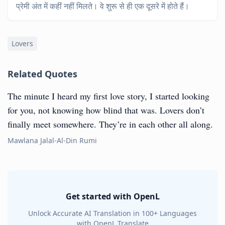
प्रेमी अंत में कहीं नहीं मिलते। वे शुरू से ही एक दूसरे में होते हैं।
Lovers
Related Quotes
The minute I heard my first love story, I started looking
for you, not knowing how blind that was. Lovers don’t
finally meet somewhere. They’re in each other all along.
Mawlana Jalal-Al-Din Rumi
Get started with OpenL
Unlock Accurate AI Translation in 100+ Languages
with OpenL Translate