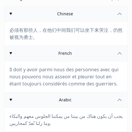
Chinese
必须有那些人，在他们中间我们可以坐下来哭泣，仍然
被视为勇士。
French
Il doit y avoir parmi nous des personnes avec qui
nous pouvons nous asseoir et pleurer tout en
étant toujours considérés comme des guerriers.
Arabic
يجب أن يكون هناك من بيننا من يمكننا الجلوس معهم والبكاء
وما زلنا نُعدّ كمحاربين.