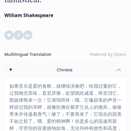
William Shakespeare
Multilingual Translation
Powered by
OpenL
Chinese
如果音乐是爱的食粮，就继续演奏吧；给我过量的它，
让我饱尝其味，直至厌倦，欲望因此减退，终至消亡。
那旋律再来一次！它渐弱而终：哦，它像甜美的声音一
样掠过我的耳畔，就像吹拂在紫罗兰丛上的微风，偷偷
带来并传递着香气！够了；不要再来了：它现在的甜美
不如之前了。哦，爱的精神啊！你是多么的迅速而新
鲜，尽管你的容量接纳如海，无论何种有效性和高度，