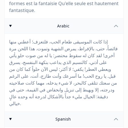
formes est la fantaisie Qu'elle seule est hautement
fantastique.
Arabic
إذا كانت الموسيقى طعام الحب، فلتعزف؛ أعطني منها
فائضاً، حتى، بالإفراط، يمرض الشهية وتموت. هذا اللحن مرة
أخرى! لقد كان له سقوط محتضر: يا له من صوت حلو يأتي
على أذني، كالنسيم الذي يداعب بنكهة البنفسج، يسرق
ويعطي العطر! يكفي؛ لا أكثر: ليس الآن حلواً كما كان من
قبل. يا روح الحب! ما أسرعك وأنت طازج، أنت، على الرغم
من سعتك تتلقى كالبحر، لا شيء يدخله، مهما كانت صلاحيته
ودرجته، إلا ويهبط إلى تنزيل وانخفاض في القيمة، حتى في
دقيقة: الخيال مليء جداً بالأشكال لدرجة أنه وحده عالٍ
خيالي.
Spanish