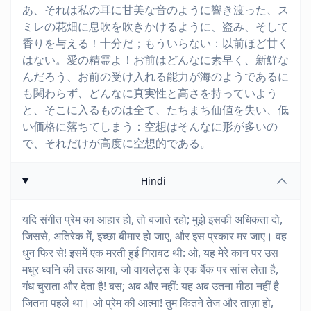
あ、それは私の耳に甘美な音のように響き渡った、ス
ミレの花畑に息吹を吹きかけるように、盗み、そして
香りを与える！十分だ；もういらない：以前ほど甘く
はない。愛の精霊よ！お前はどんなに素早く、新鮮な
んだろう、お前の受け入れる能力が海のようであるに
も関わらず、どんなに真実性と高さを持っていよう
と、そこに入るものは全て、たちまち価値を失い、低
い価格に落ちてしまう：空想はそんなに形が多いの
で、それだけが高度に空想的である。
Hindi
यदि संगीत प्रेम का आहार हो, तो बजाते रहो; मुझे इसकी अधिकता दो,
जिससे, अतिरेक में, इच्छा बीमार हो जाए, और इस प्रकार मर जाए। वह
धुन फिर से! इसमें एक मरती हुई गिरावट थी: ओ, यह मेरे कान पर उस
मधुर ध्वनि की तरह आया, जो वायलेट्स के एक बैंक पर सांस लेता है,
गंध चुराता और देता है! बस; अब और नहीं: यह अब उतना मीठा नहीं है
जितना पहले था। ओ प्रेम की आत्मा! तुम कितने तेज और ताज़ा हो,