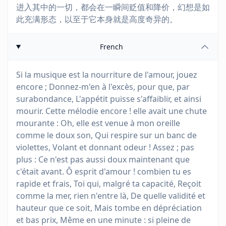
进入其中的一切，都会在一瞬间贬值和降价，幻想是如
此充满形态，以至于它本身就是高度奇异的。
French
Si la musique est la nourriture de l'amour, jouez
encore ; Donnez-m'en à l'excès, pour que, par
surabondance, L'appétit puisse s'affaiblir, et ainsi
mourir. Cette mélodie encore ! elle avait une chute
mourante : Oh, elle est venue à mon oreille
comme le doux son, Qui respire sur un banc de
violettes, Volant et donnant odeur ! Assez ; pas
plus : Ce n'est pas aussi doux maintenant que
c'était avant. Ô esprit d'amour ! combien tu es
rapide et frais, Toi qui, malgré ta capacité, Reçoit
comme la mer, rien n'entre là, De quelle validité et
hauteur que ce soit, Mais tombe en dépréciation
et bas prix, Même en une minute : si pleine de