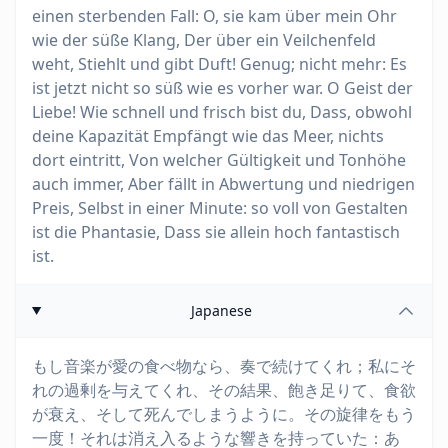
einen sterbenden Fall: O, sie kam über mein Ohr
wie der süße Klang, Der über ein Veilchenfeld
weht, Stiehlt und gibt Duft! Genug; nicht mehr: Es
ist jetzt nicht so süß wie es vorher war. O Geist der
Liebe! Wie schnell und frisch bist du, Dass, obwohl
deine Kapazität Empfängt wie das Meer, nichts
dort eintritt, Von welcher Gültigkeit und Tonhöhe
auch immer, Aber fällt in Abwertung und niedrigen
Preis, Selbst in einer Minute: so voll von Gestalten
ist die Phantasie, Dass sie allein hoch fantastisch
ist.
Japanese
もし音楽が愛の食べ物なら、奏で続けてくれ；私にそ
れの過剰を与えてくれ、その結果、飽き足りて、食欲
が衰え、そして死んでしまうように。その旋律をもう
一度！それは消え入るような響きを持っていた：あ