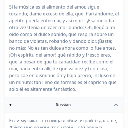
Si la música es el alimento del amor, sigue
tocando; dame exceso de ella, que, hartándome, el
apetito pueda enfermar, y así morir. ¡Esa melodía
otra vez! tenía un caer moribundo: Oh, llegó a mi
oído como el dulce sonido, que respira sobre un
banco de violetas, robando y dando olor. ¡Basta;
no más: No es tan dulce ahora como lo fue antes.
¡Oh espíritu del amor! qué rápido y fresco eres,
que, a pesar de que tu capacidad recibe como el
mar, nada entra allí, de qué validez y tono sea,
pero cae en disminución y bajo precio, incluso en
un minuto: tan lleno de formas es el capricho que
solo él es altamente fantástico.
Russian
Если музыка - это пища любви, играйте дальше;
Дайте мне её избыток, чтобы, объевшись,