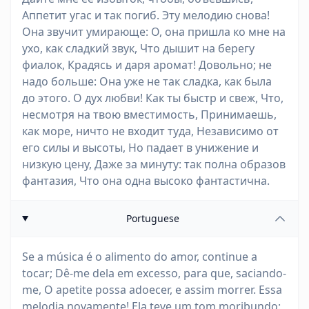
Аппетит угас и так погиб. Эту мелодию снова!
Она звучит умирающе: О, она пришла ко мне на
ухо, как сладкий звук, Что дышит на берегу
фиалок, Крадясь и даря аромат! Довольно; не
надо больше: Она уже не так сладка, как была
до этого. О дух любви! Как ты быстр и свеж, Что,
несмотря на твою вместимость, Принимаешь,
как море, ничто не входит туда, Независимо от
его силы и высоты, Но падает в унижение и
низкую цену, Даже за минуту: так полна образов
фантазия, Что она одна высоко фантастична.
Portuguese
Se a música é o alimento do amor, continue a
tocar; Dê-me dela em excesso, para que, saciando-
me, O apetite possa adoecer, e assim morrer. Essa
melodia novamente! Ela teve um tom moribundo: