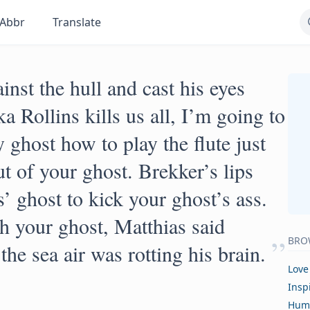
Abbr
Translate
nst the hull and cast his eyes
a Rollins kills us all, I’m going to
 ghost how to play the flute just
ut of your ghost. Brekker’s lips
s’ ghost to kick your ghost’s ass.
h your ghost, Matthias said
”
BRO
he sea air was rotting his brain.
Love
Insp
Hum