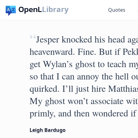
Library
Quotes
“
Jesper knocked his head agai
heavenward. Fine. But if Pekk
get Wylan’s ghost to teach my
so that I can annoy the hell o
quirked. I’ll just hire Matthia
My ghost won’t associate wit
primly, and then wondered if t
Leigh Bardugo