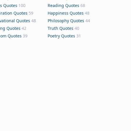
s Quotes
100
Reading Quotes
68
iration Quotes
59
Happiness Quotes
48
vational Quotes
48
Philosophy Quotes
44
ing Quotes
42
Truth Quotes
40
dom Quotes
39
Poetry Quotes
31