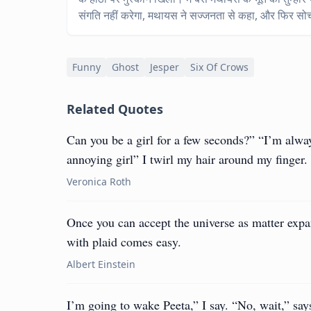
संगति नहीं करेगा, मथायस ने सज्जनता से कहा, और फिर सोचा
Funny
Ghost
Jesper
Six Of Crows
Related Quotes
Can you be a girl for a few seconds?” “I’m alway
annoying girl” I twirl my hair around my finger.
Veronica Roth
Once you can accept the universe as matter expan
with plaid comes easy.
Albert Einstein
I’m going to wake Peeta,” I say. “No, wait,” says