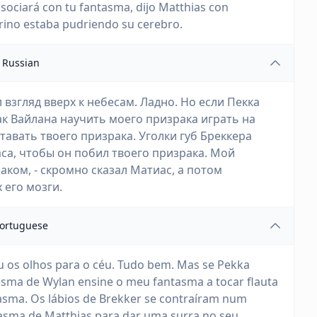
sociará con tu fantasma, dijo Matthias con
arino estaba pudriendo su cerebro.
Russian
 взгляд вверх к небесам. Ладно. Но если Пекка
рак Вайлана научить моего призрака играть на
тавать твоего призрака. Уголки губ Бреккера
са, чтобы он побил твоего призрака. Мой
аком, - скромно сказал Матиас, а потом
 его мозги.
ortuguese
u os olhos para o céu. Tudo bem. Mas se Pekka
tasma de Wylan ensine o meu fantasma a tocar flauta
tasma. Os lábios de Brekker se contraíram num
tasma de Matthias para dar uma surra no seu