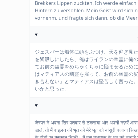
Brekkers Lippen zuckten. Ich werde einfach
Hintern zu versohlen. Mein Geist wird sich 
vornehm, und fragte sich dann, ob die Meere
ジェスパーは船体に頭をぶつけ、天を仰ぎ見
を皆殺しにしたら、俺はワイランの幽霊に俺
てお前の幽霊をめちゃくちゃに悩ませるため
はマティアスの幽霊を雇って、お前の幽霊の
き合わない」とマティアスは堅苦しく言った
いかと思った。
जेस्पर ने अपना सिर पतवार से टकराया और अपनी नज़रें आ
डाले, तो मैं वाइलन की भूत को मेरे भूत को बांसुरी बजाना सिख
के होंठों पर मुस्कान खिली। मैं बस मथायस के भूत को तुम्हारे 