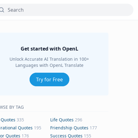
Get started with OpenL
Unlock Accurate AI Translation in 100+
Languages with OpenL Translate
Try for Free
WSE BY TAG
 Quotes
335
Life Quotes
296
irational Quotes
195
Friendship Quotes
177
or Quotes
176
Success Quotes
155