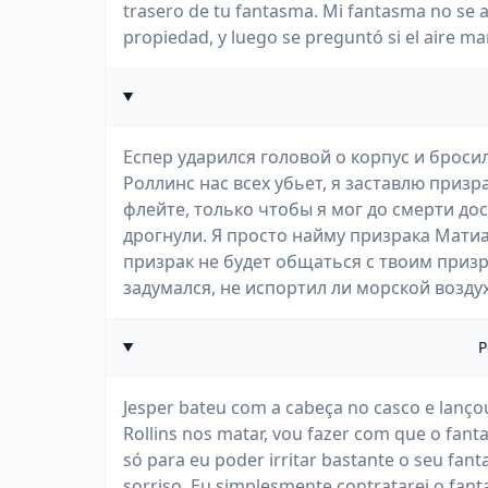
trasero de tu fantasma. Mi fantasma no se a
propiedad, y luego se preguntó si el aire m
Еспер ударился головой о корпус и бросил
Роллинс нас всех убьет, я заставлю приз
флейте, только чтобы я мог до смерти дос
дрогнули. Я просто найму призрака Матиа
призрак не будет общаться с твоим призр
задумался, не испортил ли морской воздух
P
Jesper bateu com a cabeça no casco e lanço
Rollins nos matar, vou fazer com que o fan
só para eu poder irritar bastante o seu fan
sorriso. Eu simplesmente contratarei o fan