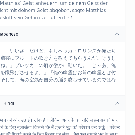
 Matthias' Geist anheuern, um deinem Geist den
nicht mit deinem Geist abgeben, sagte Matthias
sluft sein Gehirn verrotten ließ.
Japanese
た。「いいさ。だけど、もしペッカ・ロリンズが俺たち
の幽霊にフルートの吹き方を教えてもらうんだ。そうし
にね。」ブレッカーの唇が微かに動いた。「じゃあ、俺
尻を蹴飛ばさせるよ。」「俺の幽霊はお前の幽霊とは付
。そして、海の空気が自分の脳を腐らせているのではな
Hindi
समान की ओर उठाई। ठीक है। लेकिन अगर पेक्का रोलिंस हम सबको मार
ाने के लिए बुलाऊंगा जिससे कि मैं तुम्हारे भूत को परेशान कर सकूं। ब्रेकर
भूत की पिटाई करने के लिए किराए पर लूंगा। मेरा भूत तुम्हारे भूत के साथ