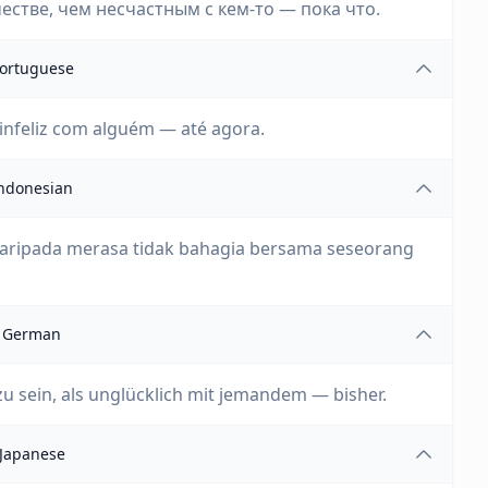
стве, чем несчастным с кем-то — пока что.
ortuguese
 infeliz com alguém — até agora.
ndonesian
 daripada merasa tidak bahagia bersama seseorang
German
 zu sein, als unglücklich mit jemandem — bisher.
Japanese