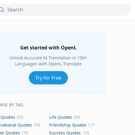
Get started with OpenL
Unlock Accurate AI Translation in 100+
Languages with OpenL Translate
Try for Free
WSE BY TAG
 Quotes
335
Life Quotes
296
irational Quotes
195
Friendship Quotes
177
or Quotes
176
Success Quotes
155