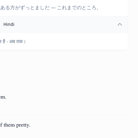
ある方がずっとましだ — これまでのところ。
Hindi
हतर है - अब तक।
em.
f them pretty.