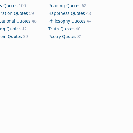
s Quotes
100
Reading Quotes
68
iration Quotes
59
Happiness Quotes
48
vational Quotes
48
Philosophy Quotes
44
ing Quotes
42
Truth Quotes
40
dom Quotes
39
Poetry Quotes
31