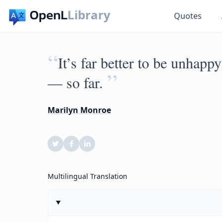
Library
Quotes
“
It’s far better to be unhap
”
— so far.
Marilyn Monroe
Multilingual Translation