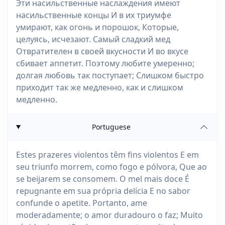
Эти насильственные наслаждения имеют
насильственные концы И в их триумфе
умирают, как огонь и порошок, Которые,
целуясь, исчезают. Самый сладкий мед
Отвратителен в своей вкусности И во вкусе
сбивает аппетит. Поэтому любите умеренно;
долгая любовь так поступает; Слишком быстро
приходит так же медленно, как и слишком
медленно.
Portuguese
Estes prazeres violentos têm fins violentos E em
seu triunfo morrem, como fogo e pólvora, Que ao
se beijarem se consomem. O mel mais doce É
repugnante em sua própria delícia E no sabor
confunde o apetite. Portanto, ame
moderadamente; o amor duradouro o faz; Muito