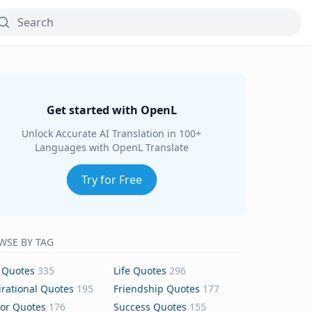
Get started with OpenL
Unlock Accurate AI Translation in 100+
Languages with OpenL Translate
Try for Free
WSE BY TAG
 Quotes
335
Life Quotes
296
irational Quotes
195
Friendship Quotes
177
or Quotes
176
Success Quotes
155