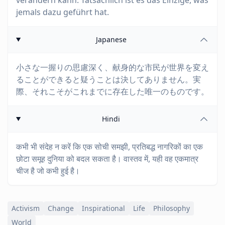
verändern kann. Tatsächlich ist es das Einzige, was
jemals dazu geführt hat.
Japanese
小さな一握りの思慮深く、献身的な市民が世界を変え
ることができると疑うことは決してありません。実
際、それこそがこれまでに存在した唯一のものです。
Hindi
कभी भी संदेह न करें कि एक सोची समझी, प्रतिबद्ध नागरिकों का एक
छोटा समूह दुनिया को बदल सकता है। वास्तव में, यही वह एकमात्र
चीज है जो कभी हुई है।
Activism
Change
Inspirational
Life
Philosophy
World