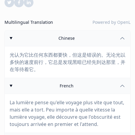
Multilingual Translation
Powered by
OpenL
Chinese
光认为它比任何东西都要快，但这是错误的。无论光以
多快的速度前行，它总是发现黑暗已经先到达那里，并
在等待着它。
French
La lumière pense qu'elle voyage plus vite que tout,
mais elle a tort. Peu importe à quelle vitesse la
lumière voyage, elle découvre que l'obscurité est
toujours arrivée en premier et l'attend.