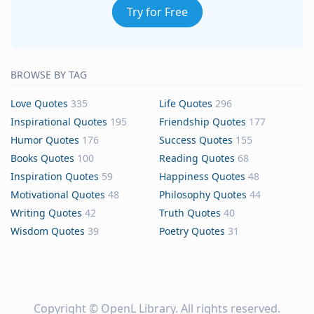
Try for Free
BROWSE BY TAG
Love Quotes
335
Life Quotes
296
Inspirational Quotes
195
Friendship Quotes
177
Humor Quotes
176
Success Quotes
155
Books Quotes
100
Reading Quotes
68
Inspiration Quotes
59
Happiness Quotes
48
Motivational Quotes
48
Philosophy Quotes
44
Writing Quotes
42
Truth Quotes
40
Wisdom Quotes
39
Poetry Quotes
31
Copyright ©
OpenL Library
. All rights reserved.