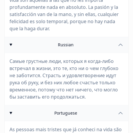
vida son aquellas a las que no les importa
profundamente nada en absoluto. La pasión y la
satisfacción van de la mano, y sin ellas, cualquier
felicidad es solo temporal, porque no hay nada
que la haga durar.
Russian
Самые грустные люди, которых я когда-либо
встречал в жизни, это те, кто ни о чем глубоко
не заботится. Страсть и удовлетворение идут
рука об руку, и без них любое счастье только
временное, потому что нет ничего, что могло
бы заставить его продолжаться.
Portuguese
As pessoas mais tristes que já conheci na vida são