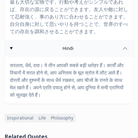
最も大切な宝物です。行動や考えがシンプルであれ
ば、存在の源に戻ることができます。友人や敵に対し
て忍耐強く、事のあり方に合わせることができます。
自分自身に対して思いやりを持つことで、世界のすべ
ての存在を調和させることができます。
Hindi
सरलता, धैर्य, दया। ये तीन आपकी सबसे बड़ी धरोहर हैं। कार्यों और
विचारों में सरल होने से, आप अस्तित्व के मूल स्रोत में लौट आते हैं।
दोस्तों और दुश्मनों के साथ धैर्य रखकर, आप चीजों के रास्ते के साथ
मेल खाते हैं। अपने प्रति दयालु होने से, आप दुनिया में सभी प्राणियों
को सुलझा देते हैं।
Inspirational
Life
Philosophy
Related Quotes