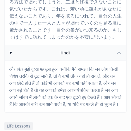
る方法で壊れてしまうと、二度と修復できないことに
気づいたからです。これは、若い頃に誰もがあなたに
伝えないことであり、年を取るにつれて、自分の人生
の中で一人また一人と人々が壊れていくのを見る度に
驚かされることです。自分の番がいつ来るのか、もし
くはすでに訪れてしまったのかを不安に思います。
Hindi
और फिर मुझे दुःख महसूस हुआ क्योंकि मैंने समझा कि जब लोग किसी
विशेष तरीके से टूट जाते हैं, तो वे कभी ठीक नहीं हो सकते, और जब
आप छोटे होते हैं तो कोई भी आपको यह कभी नहीं बताता है, और जब
आप बड़े होते हैं तो यह आपको हमेशा आश्चर्यचकित करता है जब आप
अपने जीवन में लोगों को एक के बाद एक टूटते हुए देखते हैं। आप सोचते
हैं कि आपकी बारी कब आने वाली है, या यदि यह पहले ही हो चुका है।
Life Lessons