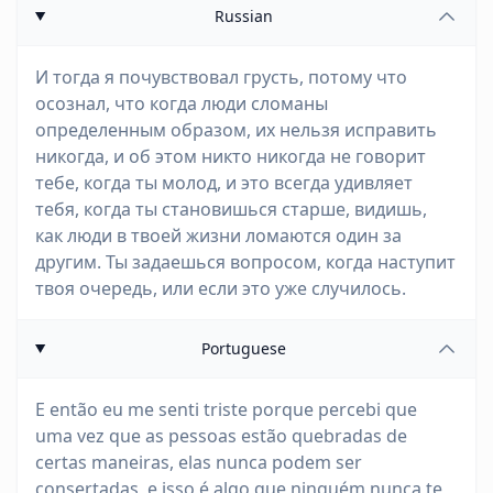
Russian
И тогда я почувствовал грусть, потому что
осознал, что когда люди сломаны
определенным образом, их нельзя исправить
никогда, и об этом никто никогда не говорит
тебе, когда ты молод, и это всегда удивляет
тебя, когда ты становишься старше, видишь,
как люди в твоей жизни ломаются один за
другим. Ты задаешься вопросом, когда наступит
твоя очередь, или если это уже случилось.
Portuguese
E então eu me senti triste porque percebi que
uma vez que as pessoas estão quebradas de
certas maneiras, elas nunca podem ser
consertadas, e isso é algo que ninguém nunca te