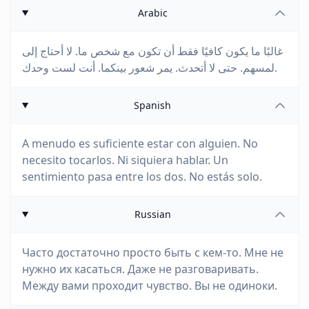
Arabic
غالبًا ما يكون كافيًا فقط أن تكون مع شخص ما. لا أحتاج إلى
لمسهم. حتى لا أتحدث. يمر شعور بينكما. أنت لست وحدك.
Spanish
A menudo es suficiente estar con alguien. No
necesito tocarlos. Ni siquiera hablar. Un
sentimiento pasa entre los dos. No estás solo.
Russian
Часто достаточно просто быть с кем-то. Мне не
нужно их касаться. Даже не разговаривать.
Между вами проходит чувство. Вы не одиноки.