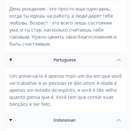
День рождения - это просто еще один день,
когда ты идешь на работу, а люди дарят тебе
любовь. Возраст - это всего лишь состояние
ума, и ты стар, насколько считаешь себя
таковым. Нужно ценить свои благословения и
быть счастливым.
Portuguese
Um aniversário é apenas mais um dia em que você
vai trabalhar e as pessoas te dão amor. A idade é
apenas um estado de espírito, e você é tão velho
quanto pensa que é. Você tem que contar suas
bênçãos e ser feliz.
Indonesian