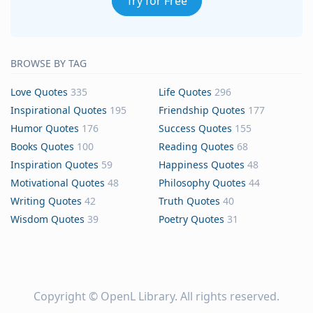
Try for Free
BROWSE BY TAG
Love Quotes
335
Life Quotes
296
Inspirational Quotes
195
Friendship Quotes
177
Humor Quotes
176
Success Quotes
155
Books Quotes
100
Reading Quotes
68
Inspiration Quotes
59
Happiness Quotes
48
Motivational Quotes
48
Philosophy Quotes
44
Writing Quotes
42
Truth Quotes
40
Wisdom Quotes
39
Poetry Quotes
31
Copyright ©
OpenL Library
. All rights reserved.