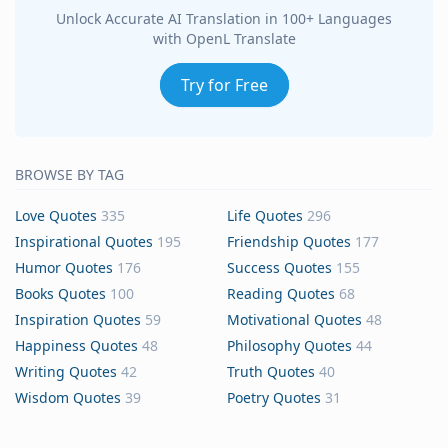
Unlock Accurate AI Translation in 100+ Languages
with OpenL Translate
Try for Free
BROWSE BY TAG
Love Quotes
335
Life Quotes
296
Inspirational Quotes
195
Friendship Quotes
177
Humor Quotes
176
Success Quotes
155
Books Quotes
100
Reading Quotes
68
Inspiration Quotes
59
Motivational Quotes
48
Happiness Quotes
48
Philosophy Quotes
44
Writing Quotes
42
Truth Quotes
40
Wisdom Quotes
39
Poetry Quotes
31