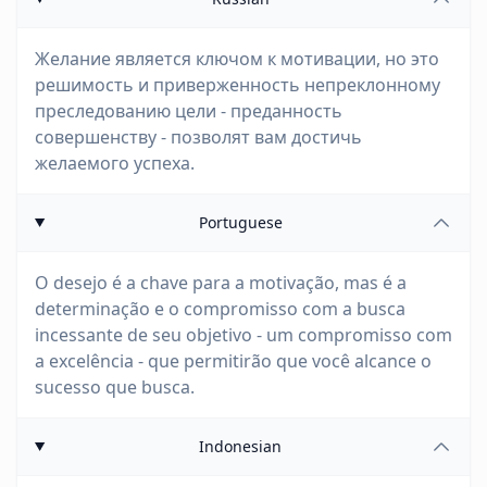
Желание является ключом к мотивации, но это
решимость и приверженность непреклонному
преследованию цели - преданность
совершенству - позволят вам достичь
желаемого успеха.
Portuguese
O desejo é a chave para a motivação, mas é a
determinação e o compromisso com a busca
incessante de seu objetivo - um compromisso com
a excelência - que permitirão que você alcance o
sucesso que busca.
Indonesian